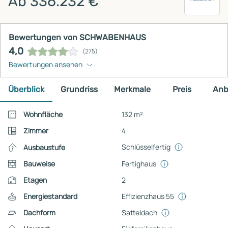
Ab 336.232 €
Bewertungen von SCHWABENHAUS
4,0
(275)
Bewertungen ansehen
Überblick
Grundriss
Merkmale
Preis
Anb
Wohnfläche
132 m²
Zimmer
4
Schlüsselfertig
Ausbaustufe
Bauweise
Fertighaus
Etagen
2
Energiestandard
Effizienzhaus 55
Dachform
Satteldach