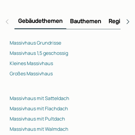
Gebäudethemen
Bauthemen
Regional
Massivhaus Grundrisse
Massivhaus 1,5 geschossig
Kleines Massivhaus
Großes Massivhaus
Massivhaus mit Satteldach
Massivhaus mit Flachdach
Massivhaus mit Pultdach
Massivhaus mit Walmdach