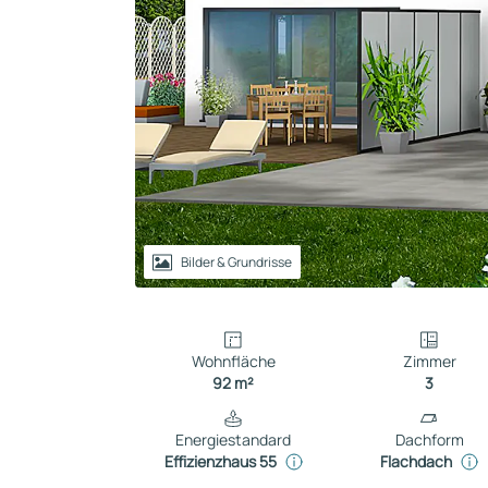
Reihenhaus
Containerhaus
Einliegerwohnung
Bungalow
Bilder & Grundrisse
Wohnfläche
Zimmer
92 m²
3
Energiestandard
Dachform
Effizienzhaus 55
Flachdach