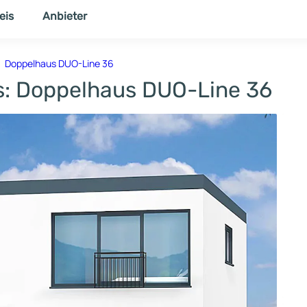
eis
Anbieter
NER
THEMENWELT
Doppelhaus DUO-Line 36
s: Doppelhaus DUO-Line 36