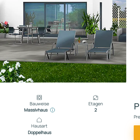
Bauweise
Etagen
P
Massivhaus
2
Pre
Hausart
Doppelhaus