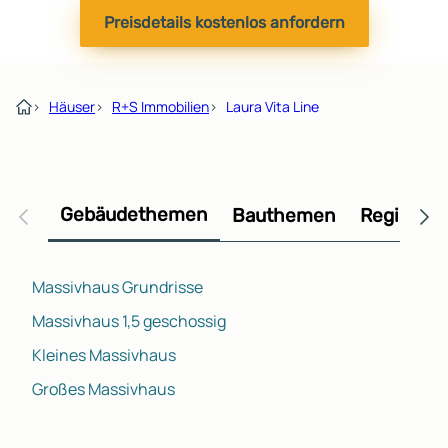
Preisdetails kostenlos anfordern
›
Häuser
›
R+S Immobilien
›
Laura Vita Line
Gebäudethemen
Bauthemen
Regional
Massivhaus Grundrisse
Massivhaus 1,5 geschossig
Kleines Massivhaus
Großes Massivhaus