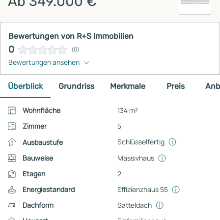
Ab 349.000 €
Bewertungen von R+S Immobilien
0
(0)
Bewertungen ansehen
Überblick
Grundriss
Merkmale
Preis
Anb
Wohnfläche
134 m²
Zimmer
5
Schlüsselfertig
Ausbaustufe
Bauweise
Massivhaus
Etagen
2
Energiestandard
Effizienzhaus 55
Dachform
Satteldach