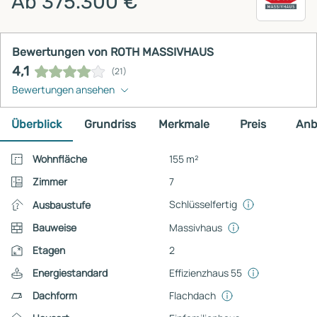
Ab 375.300 €
Bewertungen von ROTH MASSIVHAUS
4,1
(21)
Bewertungen ansehen
Überblick
Grundriss
Merkmale
Preis
Anb
Wohnfläche
155 m²
Zimmer
7
Schlüsselfertig
Ausbaustufe
Bauweise
Massivhaus
Etagen
2
Energiestandard
Effizienzhaus 55
Dachform
Flachdach