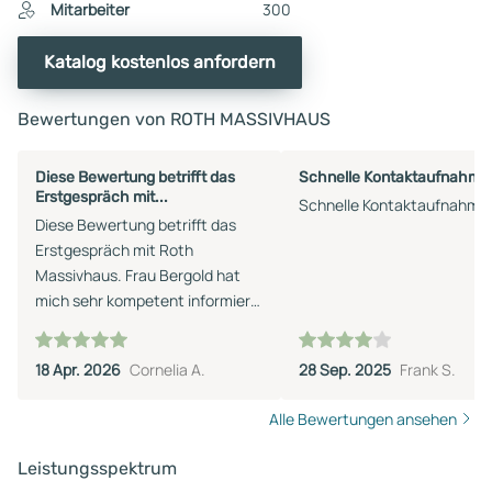
Mitarbeiter
300
Katalog kostenlos anfordern
Bewertungen von ROTH MASSIVHAUS
Diese Bewertung betrifft das
Schnelle Kontaktaufnahme
Erstgespräch mit...
Schnelle Kontaktaufnahme
Diese Bewertung betrifft das
Erstgespräch mit Roth
Massivhaus. Frau Bergold hat
mich sehr kompetent informiert
und beraten. Besonders war,
dass sie auf die Besonderheiten
18 Apr. 2026
Cornelia A.
28 Sep. 2025
Frank S.
des Baugrunds eingegangen ist.
Alle Bewertungen ansehen
Leistungsspektrum