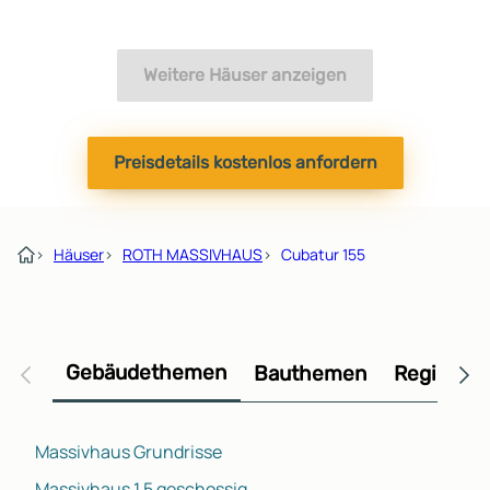
Weitere Häuser anzeigen
Preisdetails kostenlos anfordern
›
Häuser
›
ROTH MASSIVHAUS
›
Cubatur 155
Gebäudethemen
Bauthemen
Regional
Massivhaus Grundrisse
Massivhaus 1,5 geschossig