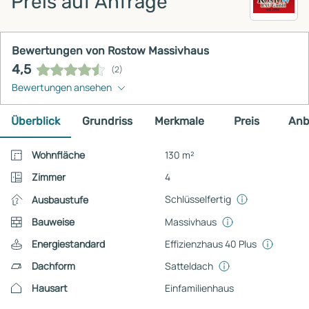
Preis auf Anfrage
Bewertungen von Rostow Massivhaus
4,5
(2)
Bewertungen ansehen
Überblick
Grundriss
Merkmale
Preis
Anb
Wohnfläche
130 m²
Zimmer
4
Schlüsselfertig
Ausbaustufe
Bauweise
Massivhaus
Energiestandard
Effizienzhaus 40 Plus
Dachform
Satteldach
Hausart
Einfamilienhaus