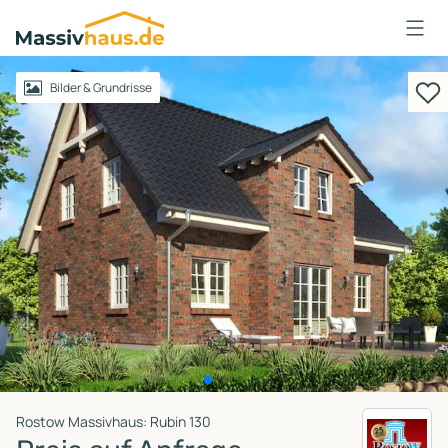
Massivhaus
Logo
Anmelden
Bilder & Grundrisse
Rostow Massivhaus: Rubin 130