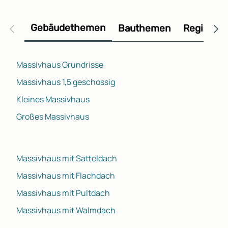
Gebäudethemen
Bauthemen
Regional
Massivhaus Grundrisse
Massivhaus 1,5 geschossig
Kleines Massivhaus
Großes Massivhaus
Massivhaus mit Satteldach
Massivhaus mit Flachdach
Massivhaus mit Pultdach
Massivhaus mit Walmdach