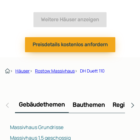
Weitere Häuser anzeigen
Preisdetails kostenlos anfordern
›
Häuser
›
Rostow Massivhaus
›
DH Duett 110
Gebäudethemen
Bauthemen
Regional
Massivhaus Grundrisse
Massivhaus 1,5 geschossig