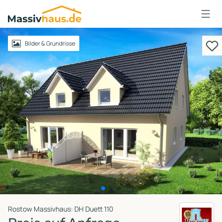
Massivhaus
Logo
Anmelden
Bilder & Grundrisse
Rostow Massivhaus: DH Duett 110