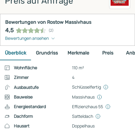
Preis auf Anfrage
Bewertungen von Rostow Massivhaus
4,5
(2)
Bewertungen ansehen
Überblick
Grundriss
Merkmale
Preis
Anb
Wohnfläche
110 m²
Zimmer
4
Schlüsselfertig
Ausbaustufe
Bauweise
Massivhaus
Energiestandard
Effizienzhaus 55
Dachform
Satteldach
Hausart
Doppelhaus