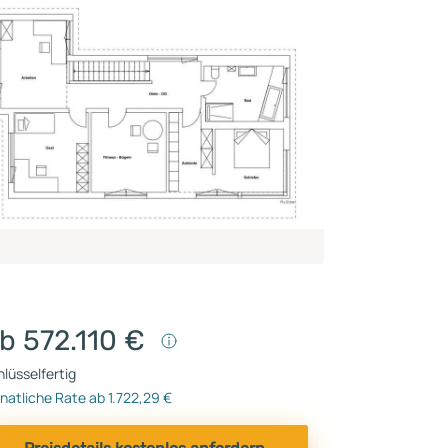
b 572.110 €
lüsselfertig
atliche Rate ab 1.722,29 €