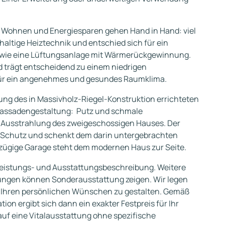
Wohnen und Energiesparen gehen Hand in Hand: viel
altige Heiztechnik und entschied sich für ein
owie eine Lüftungsanlage mit Wärmerückgewinnung.
trägt entscheidend zu einem niedrigen
für ein angenehmes und gesundes Raumklima.
ng des in Massivholz-Riegel-Konstruktion errichteten
 Fassadengestaltung: Putz und schmale
 Ausstrahlung des zweigeschossigen Hauses. Der
 Schutz und schenkt dem darin untergebrachten
ßzügige Garage steht dem modernen Haus zur Seite.
eistungs- und Ausstattungsbeschreibung. Weitere
ungen können Sonderausstattung zeigen. Wir legen
h Ihren persönlichen Wünschen zu gestalten. Gemäß
on ergibt sich dann ein exakter Festpreis für Ihr
auf eine Vitalausstattung ohne spezifische