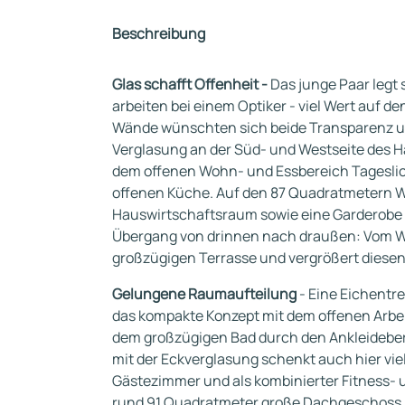
Beschreibung
Glas schafft Offenheit -
Das junge Paar legt 
arbeiten bei einem Optiker - viel Wert auf de
Wände wünschten sich beide Transparenz und
Verglasung an der Süd- und Westseite des
dem offenen Wohn- und Essbereich Tageslic
offenen Küche. Auf den 87 Quadratmetern W
Hauswirtschaftsraum sowie eine Garderobe u
Übergang von drinnen nach draußen: Vom Wo
großzügigen Terrasse und vergrößert diesen
Gelungene Raumaufteilung
- Eine Eichentre
das kompakte Konzept mit dem offenen Arbei
dem großzügigen Bad durch den Ankleidebere
mit der Eckverglasung schenkt auch hier viel 
Gästezimmer und als kombinierter Fitness- 
rund 91 Quadratmeter große Dachgeschoss.