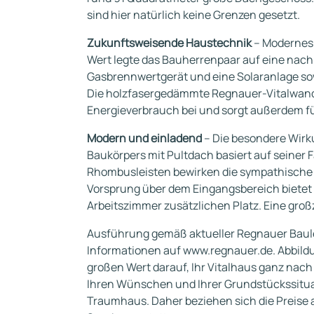
sind hier natürlich keine Grenzen gesetzt.
Zukunftsweisende Haustechnik
– Modernes 
Wert legte das Bauherrenpaar auf eine nachh
Gasbrennwertgerät und eine Solaranlage s
Die holzfasergedämmte Regnauer-Vitalwand 
Energieverbrauch bei und sorgt außerdem 
Modern und einladend
– Die besondere Wirku
Baukörpers mit Pultdach basiert auf seiner
Rhombusleisten bewirken die sympathische
Vorsprung über dem Eingangsbereich bietet
Arbeitszimmer zusätzlichen Platz. Eine gro
Ausführung gemäß aktueller Regnauer Baul
Informationen auf www.regnauer.de. Abbild
großen Wert darauf, Ihr Vitalhaus ganz nac
Ihren Wünschen und Ihrer Grundstückssituati
Traumhaus. Daher beziehen sich die Preise 