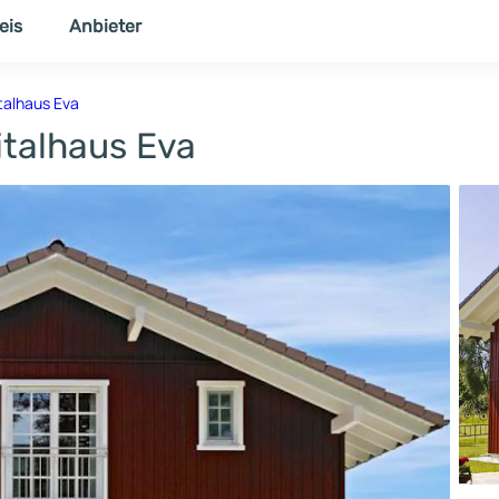
eis
Anbieter
NER
THEMENWELT
talhaus Eva
talhaus Eva