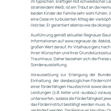
im typischen, kräftigen Rot schwedischer L
strahlendem Weiß, ist ein Tribut an die Heim
beiden Kinder der Familie sehr wohl fühlen, 
eine Oase im turbulenten Alltag der vierköpf
Holz bei. Er garantiert ebenso wie die öko
Ausführung gemäß aktueller Regnauer Baul
Informationen auf www.regnauer.de. Abbild
großen Wert darauf, Ihr Vitalhaus ganz nac
Ihren Wünschen und Ihrer Grundstückssituati
Traumhaus. Daher beziehen sich die Preise 
Sonderausstattung.
Voraussetzung zur Erlangung der Bundesf
Einhaltung der diesbezüglichen Förderricht
einer förderfähigen Haustechnik sowie die
Leistungen (z.B. Keller und -ausbau) voraus
unterworfen, sodass die Förderfähigkeit jewe
das Förderinstitut bestätigt werden muss.
verändert werden. Die Regnauer Hausbau Gm