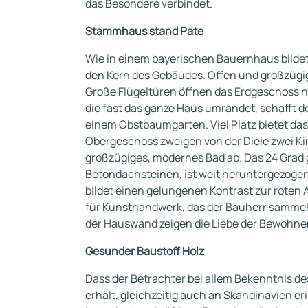
das Besondere verbindet.
Stammhaus stand Pate
Wie in einem bayerischen Bauernhaus bilde
den Kern des Gebäudes. Offen und großzüg
Große Flügeltüren öffnen das Erdgeschoss na
die fast das ganze Haus umrandet, schafft 
einem Obstbaumgarten. Viel Platz bietet da
Obergeschoss zweigen von der Diele zwei Ki
großzügiges, modernes Bad ab. Das 24 Grad 
Betondachsteinen, ist weit heruntergezogen
bildet einen gelungenen Kontrast zur roten
für Kunsthandwerk, das der Bauherr sammelt 
der Hauswand zeigen die Liebe der Bewohner f
Gesunder Baustoff Holz
Dass der Betrachter bei allem Bekenntnis d
erhält, gleichzeitig auch an Skandinavien er