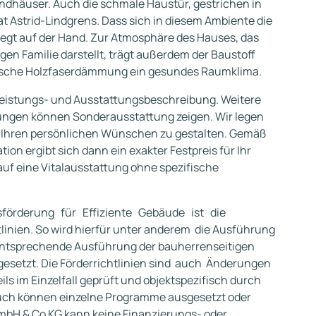
andhäuser. Auch die schmale Haustür, gestrichen in
at Astrid-Lindgrens. Dass sich in diesem Ambiente die
liegt auf der Hand. Zur Atmosphäre des Hauses, das
igen Familie darstellt, trägt außerdem der Baustoff
logische Holzfaserdämmung ein gesundes Raumklima.
eistungs- und Ausstattungsbeschreibung. Weitere
ungen können Sonderausstattung zeigen. Wir legen
h Ihren persönlichen Wünschen zu gestalten. Gemäß
on ergibt sich dann ein exakter Festpreis für Ihr
auf eine Vitalausstattung ohne spezifische
örderung für Effiziente Gebäude ist die
linien. So wird hierfür unter anderem die Ausführung
 entsprechende Ausführung der bauherrenseitigen
gesetzt. Die Förderrichtlinien sind auch Änderungen
ils im Einzelfall geprüft und objektspezifisch durch
 Auch können einzelne Programme ausgesetzt oder
bH & Co KG kann keine Finanzierungs- oder