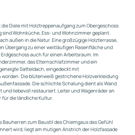
t die Diele mit Holztreppenaufgang zum Obergeschoss
ig sind Wohnküche, Ess- und Wohnzimmer geplant.
ch außen in die Natur. Eine großzügige Holzterrasse,
den Übergang zu einer weitläufigen Rasenfläche und
s Erdgeschoss auch für einen Arbeitsraum. Im
nderzimmer, das Elternschlafzimmer und ein
geneigte Satteldach, eingedeckt mit
 worden: Die blütenweiß gestrichene Holzverkleidung
 Außenfassade. Die schlichte Schalung dient als Wand
und liebevoll restauriert. Leiter und Wagenräder an
ür die ländliche Kultur.
es Bauherren zum Baustil des Chiemgaus das Gefühl
innert wird, liegt am mutigen Anstrich der Holzfassade