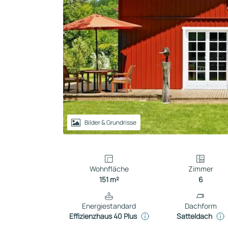
Reihenhaus
Containerhaus
Einliegerwohnung
Bungalow
Bilder & Grundrisse
Wohnfläche
Zimmer
151 m²
6
Energiestandard
Dachform
Effizienzhaus 40 Plus
Satteldach