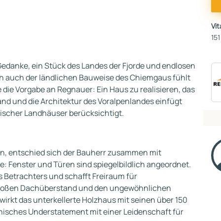
Vi
151
edanke, ein Stück des Landes der Fjorde und endlosen
och auch der ländlichen Bauweise des Chiemgaus fühlt
 die Vorgabe an Regnauer: Ein Haus zu realisieren, das
and und die Architektur des Voralpenlandes einfügt
ischer Landhäuser berücksichtigt.
en, entschied sich der Bauherr zusammen mit
: Fenster und Türen sind spiegelbildlich angeordnet.
s Betrachters und schafft Freiraum für
großen Dachüberstand und den ungewöhnlichen
wirkt das unterkellerte Holzhaus mit seinen über 150
isches Understatement mit einer Leidenschaft für