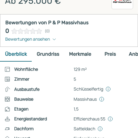
Ab 295.000 €
Bewertungen von P & P Massivhaus
0
(0)
Bewertungen ansehen
Überblick
Grundriss
Merkmale
Preis
Anb
Wohnfläche
129 m²
Zimmer
5
Schlüsselfertig
Ausbaustufe
Bauweise
Massivhaus
Etagen
1,5
Energiestandard
Effizienzhaus 55
Dachform
Satteldach