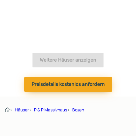
Weitere Häuser anzeigen
Preisdetails kostenlos anfordern
›
Häuser
›
P & P Massivhaus
›
Bozen