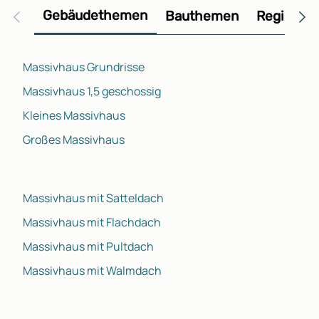
Gebäudethemen
Bauthemen
Regional
Massivhaus Grundrisse
Massivhaus 1,5 geschossig
Kleines Massivhaus
Großes Massivhaus
Massivhaus mit Satteldach
Massivhaus mit Flachdach
Massivhaus mit Pultdach
Massivhaus mit Walmdach