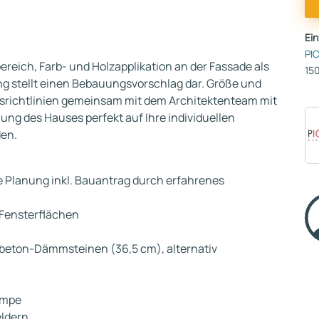
Ei
PI
eich, Farb- und Holzapplikation an der Fassade als
150
ng stellt einen Bebauungsvorschlag dar. Größe und
richtlinien gemeinsam mit dem Architektenteam mit
ung des Hauses perfekt auf Ihre individuellen
en.
e Planung inkl. Bauantrag durch erfahrenes
 Fensterflächen
eton-Dämmsteinen (36,5 cm), alternativ
umpe
eldern