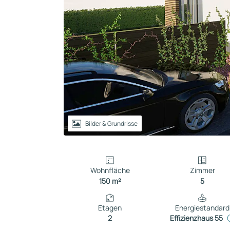
Reihenhaus
Containerhaus
Einliegerwohnung
Bungalow
Bilder & Grundrisse
Wohnfläche
Zimmer
150 m²
5
Etagen
Energiestandard
2
Effizienzhaus 55