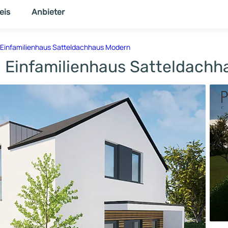
eis
Anbieter
NER
THEMENWELT
Einfamilienhaus Satteldachhaus Modern
 Einfamilienhaus Satteldach