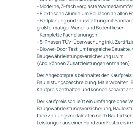
- Moderne, 3-fach verglaste Wärmedämmfe
- Elektrische Aluminium Rollläden an allen 
- Badplanung und -ausstattung mit Sanitäro
großformatiger Wand- und Bodenfliesen
- Komplette Fachplanungen
- 5-Phasen TÜV-Überwachung inkl. Zertifiz
- Blower-Door Test, umfangreiche Bauakte, 
Baugewährleistungsversicherung u.v.m.
(Abb. können Zusatzleistungen enthalten)
Der Angebotspreis beinhaltet den Kaufpreis
Bauleistungsbeschreibung. Malerarbeiten, 
Kaufpreis enthalten und können separat an
Der Kaufpreis schließt ein umfangreiches V
Baugewährleistungsversicherung, Bauleistu
faire Zahlungsmodalitäten nach Baufortschri
Leistungen aus einer Hand zum Festpreis in 