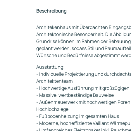
Beschreibung
Architekenhaus mit Überdachten Eingangsber
Architektonische Besonderheit. Die Abbildu
Grundriss können im Rahmen der Bebauungs
geplant werden, sodass Stil und Raumaufteil
Wünsche und Bedürfnisse abgestimmt werd
Ausstattung:
- Individuelle Projektierung und durchdacht
Architektenteam
- Hochwertige Ausführung mit großzügigen
- Massive, wertbeständige Bauweise
- Außenmauerwerk mit hochwertigen Porenb
Hochlochziegel
- Fußbodenheizung im gesamten Haus
- Moderne, hocheffiziente Vaillant Wärmep
- Umfangreiches Elektropaket inkl. Rauchm