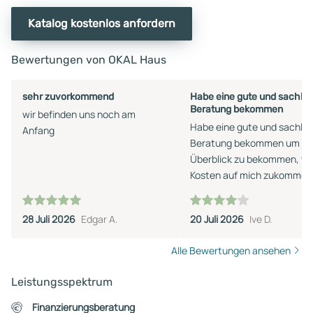
Katalog kostenlos anfordern
Bewertungen von OKAL Haus
sehr zuvorkommend
Habe eine gute und sachlic
Beratung bekommen
wir befinden uns noch am
Habe eine gute und sachlic
Anfang
Beratung bekommen um ei
Überblick zu bekommen, w
Kosten auf mich zukommen
werden. Bei der Beratung is
mein Berater auf meine
28 Juli 2026
Edgar A.
20 Juli 2026
Ive D.
Wünsche eingegangen und
versuchte mit vielen Tipps 
Alle Bewertungen ansehen
Beschreibungen einen
optionalen Preis zu erstelle
Leistungsspektrum
Finanzierungsberatung