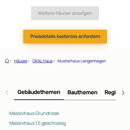
Weitere Häuser anzeigen
Preisdetails kostenlos anfordern
›
Häuser
›
OKAL Haus
›
Musterhaus Langenhagen
Gebäudethemen
Bauthemen
Regional
Massivhaus Grundrisse
Massivhaus 1,5 geschossig