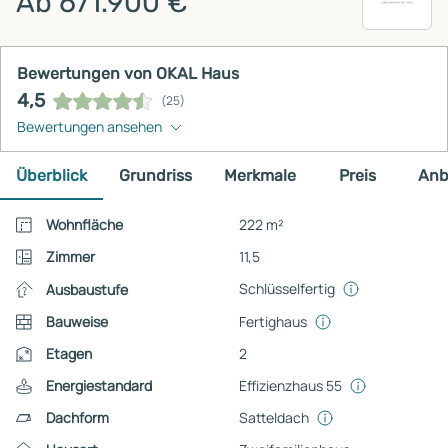
Ab 671.900 €
Bewertungen von OKAL Haus
4,5
(25)
Bewertungen ansehen
Überblick
Grundriss
Merkmale
Preis
Anb
Wohnfläche
222 m²
Zimmer
11,5
Schlüsselfertig
Ausbaustufe
Bauweise
Fertighaus
Etagen
2
Energiestandard
Effizienzhaus 55
Dachform
Satteldach