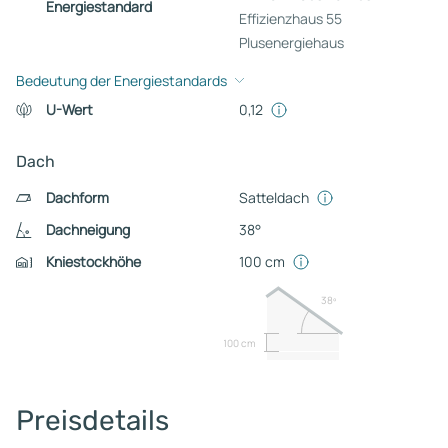
Energiestandard
Effizienzhaus 55
Plusenergiehaus
Bedeutung der Energiestandards
U-Wert
0,12
Dach
Dachform
Satteldach
Dachneigung
38°
Kniestockhöhe
100 cm
38º
100 cm
Preisdetails