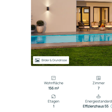
Reihenhaus
Containerhaus
Einliegerwohnung
Bungalow
Bilder & Grundrisse
Wohnfläche
Zimmer
156 m²
7
Etagen
Energiestandard
1
Effizienzhaus 55