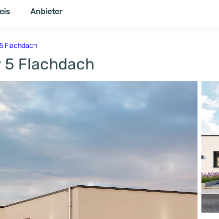
eis
Anbieter
NER
THEMENWELT
5 Flachdach
 5 Flachdach