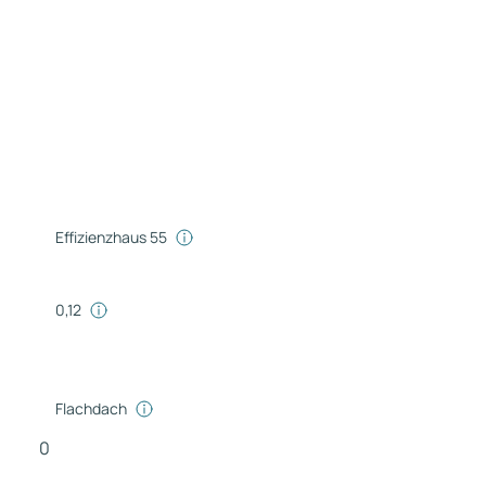
Effizienzhaus 55
0,12
Flachdach
0