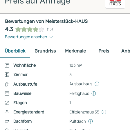
Preis auf Anfrage
Bewertungen von Meisterstück-HAUS
4,3
(15)
Bewertungen ansehen
Überblick
Grundriss
Merkmale
Preis
Anb
Wohnfläche
103 m²
Zimmer
5
Ausbauhaus
Ausbaustufe
Bauweise
Fertighaus
Etagen
1
Energiestandard
Effizienzhaus 55
Dachform
Pultdach