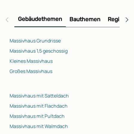
Gebäudethemen
Bauthemen
Regional
Massivhaus Grundrisse
Massivhaus 1,5 geschossig
Kleines Massivhaus
Großes Massivhaus
Massivhaus mit Satteldach
Massivhaus mit Flachdach
Massivhaus mit Pultdach
Massivhaus mit Walmdach