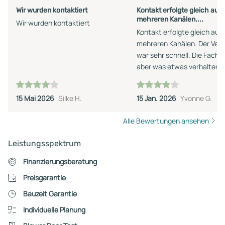
Wir wurden kontaktiert
Kontakt erfolgte gleich auf
mehreren Kanälen....
Wir wurden kontaktiert
Kontakt erfolgte gleich auf
mehreren Kanälen. Der Vert
war sehr schnell. Die Fachp
aber was etwas verhalten i
ihrer Ansprache. Wir werde
voraussichtlich keinen Term
15 Mai 2026
Silke H.
15 Jan. 2026
Yvonne G.
machen - zu viel Auswahl 
keinen Sinn.
Alle Bewertungen ansehen
Leistungsspektrum
Finanzierungsberatung
Preisgarantie
Bauzeit Garantie
Individuelle Planung