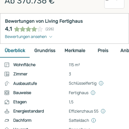
Ab 370.736 €
Bewertungen von Living Fertighaus
4,1
(226)
Bewertungen ansehen
Überblick
Grundriss
Merkmale
Preis
Anb
Wohnfläche
115 m²
Zimmer
3
Schlüsselfertig
Ausbaustufe
Bauweise
Fertighaus
Etagen
1,5
Energiestandard
Effizienzhaus 55
Dachform
Satteldach