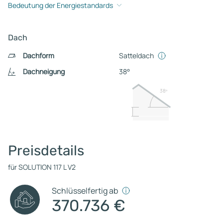
Bedeutung der Energiestandards
Dach
Dachform
Satteldach
Dachneigung
38°
38º
Preisdetails
für SOLUTION 117 L V2
Schlüsselfertig ab
370.736 €