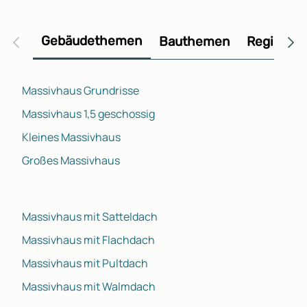
Gebäudethemen
Bauthemen
Regional
Massivhaus Grundrisse
Massivhaus 1,5 geschossig
Kleines Massivhaus
Großes Massivhaus
Massivhaus mit Satteldach
Massivhaus mit Flachdach
Massivhaus mit Pultdach
Massivhaus mit Walmdach