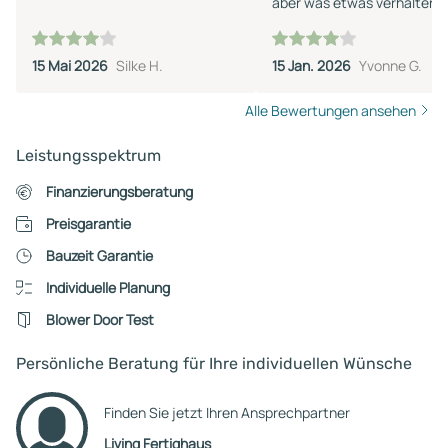
aber was etwas verhalten i
ihrer Ansprache. Wir werde
voraussichtlich keinen Term
15 Mai 2026
Silke H.
15 Jan. 2026
Yvonne G.
machen - zu viel Auswahl 
keinen Sinn.
Alle Bewertungen ansehen
Leistungsspektrum
Finanzierungsberatung
Preisgarantie
Bauzeit Garantie
Individuelle Planung
Blower Door Test
Persönliche Beratung für Ihre individuellen Wünsche
Finden Sie jetzt Ihren Ansprechpartner
Living Fertighaus