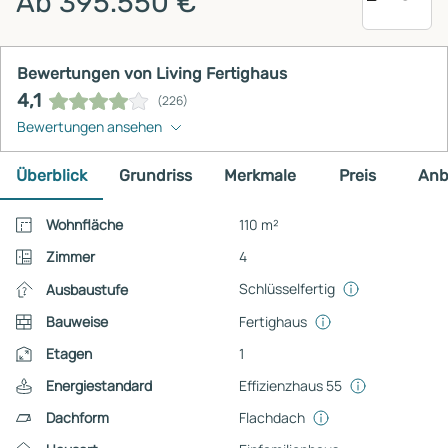
Ab 395.550 €
Bewertungen von Living Fertighaus
4,1
(226)
Bewertungen ansehen
Überblick
Grundriss
Merkmale
Preis
Anb
Wohnfläche
110 m²
Zimmer
4
Schlüsselfertig
Ausbaustufe
Bauweise
Fertighaus
Etagen
1
Energiestandard
Effizienzhaus 55
Dachform
Flachdach