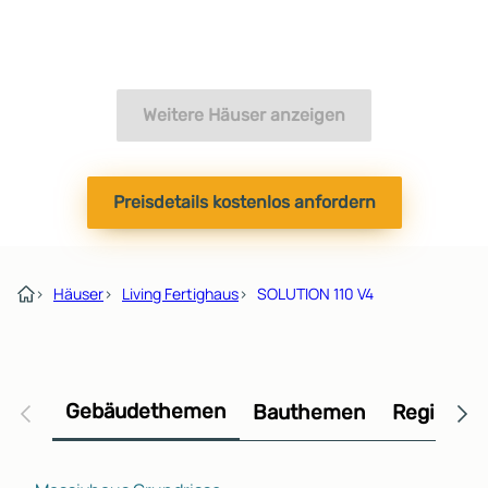
Weitere Häuser anzeigen
Preisdetails kostenlos anfordern
›
Häuser
›
Living Fertighaus
›
SOLUTION 110 V4
Gebäudethemen
Bauthemen
Regional