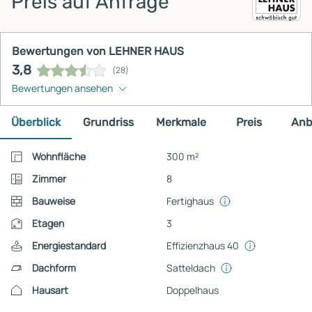
Preis auf Anfrage
Bewertungen von LEHNER HAUS
3,8
(28)
Bewertungen ansehen
Überblick
Grundriss
Merkmale
Preis
Anb
Wohnfläche
300 m²
Zimmer
8
Bauweise
Fertighaus
Etagen
3
Energiestandard
Effizienzhaus 40
Dachform
Satteldach
Hausart
Doppelhaus