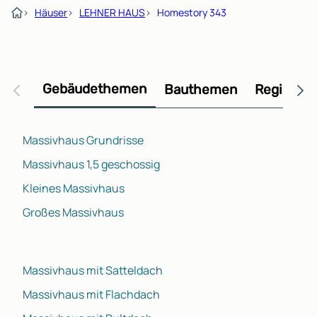
›
Häuser
›
LEHNER HAUS
›
Homestory 343
Gebäudethemen
Bauthemen
Regional
Massivhaus Grundrisse
Massivhaus 1,5 geschossig
Kleines Massivhaus
Großes Massivhaus
Massivhaus mit Satteldach
Massivhaus mit Flachdach