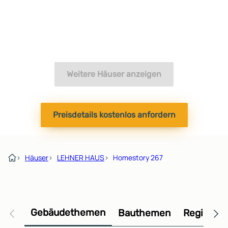
Weitere Häuser anzeigen
Preisdetails kostenlos anfordern
›
Häuser
›
LEHNER HAUS
›
Homestory 267
Gebäudethemen
Bauthemen
Regional