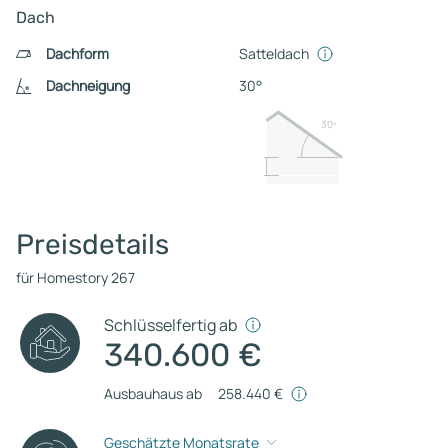
Dach
Dachform
Satteldach
Dachneigung
30°
30º
Preisdetails
für Homestory 267
Schlüsselfertig ab
340.600 €
Ausbauhaus ab
258.440 €
Geschätzte Monatsrate