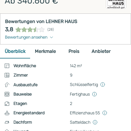
Ab 340.600 €
Bewertungen von LEHNER HAUS
3,8
(28)
Bewertungen ansehen
Überblick
Merkmale
Preis
Anbieter
Wohnfläche
142 m²
Zimmer
9
Schlüsselfertig
Ausbaustufe
Bauweise
Fertighaus
Etagen
2
Energiestandard
Effizienzhaus 55
Dachform
Satteldach