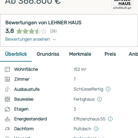
Ab 366.600 €
Bewertungen von LEHNER HAUS
3,8
(28)
Bewertungen ansehen
Überblick
Grundriss
Merkmale
Preis
Anb
Wohnfläche
152 m²
Zimmer
7
Schlüsselfertig
Ausbaustufe
Bauweise
Fertighaus
Etagen
3
Energiestandard
Effizienzhaus 55
Dachform
Pultdach