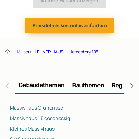
Weitere Häuser anzeigen
Preisdetails kostenlos anfordern
›
Häuser
›
LEHNER HAUS
›
Homestory 188
Gebäudethemen
Bauthemen
Regional
Massivhaus Grundrisse
Massivhaus 1,5 geschossig
Kleines Massivhaus