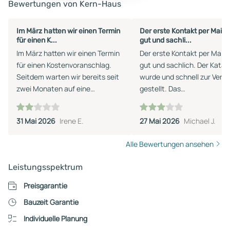
Bewertungen von Kern-Haus
Im März hatten wir einen Termin
Der erste Kontakt per Mail 
für einen K...
gut und sachli...
Im März hatten wir einen Termin
Der erste Kontakt per Mail 
für einen Kostenvoranschlag.
gut und sachlich. Der Katal
Seitdem warten wir bereits seit
wurde und schnell zur Verf
zwei Monaten auf eine
gestellt. Das
Rückmeldung. Nach einem Anruf
Beratungsgespräch fand al
wurde uns ein Rückruf zugesagt,
Online Meeting statt, was u
31 Mai 2026
Irene E.
27 Mai 2026
Michael J.
der jedoch bis heute nicht
sehr entgegen kam. Währe
erfolgt ist. Für mich wirkt das
des Gesprächs traten leide
Alle Bewertungen ansehen
leider so, als besteht keine
einige Wiederspüche auf. A
Interesse an dem Auftrag.
Fragen zu Musterhäusern a
Leistungsspektrum
Schade, denn eine kurze Absage
dem Katalog konnte nicht
oder Information hätten wir
geantwortet werden. Auch
Preisgarantie
erwartet.
wurde man gefühlt dazu
Bauzeit Garantie
aufgefordert den angegeb
Individuelle Planung
Finanzierungsrahmen stark