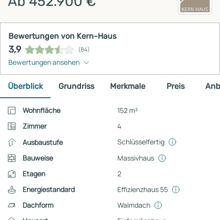
Ab 452.900 €
Bewertungen von Kern-Haus
3,9
(84)
Bewertungen ansehen
Überblick
Grundriss
Merkmale
Preis
Anb
Wohnfläche
152 m²
Zimmer
4
Schlüsselfertig
Ausbaustufe
Bauweise
Massivhaus
Etagen
2
Energiestandard
Effizienzhaus 55
Dachform
Walmdach