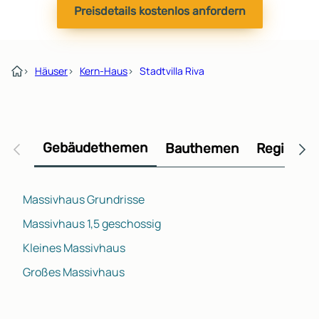
Preisdetails kostenlos anfordern
›
Häuser
›
Kern-Haus
›
Stadtvilla Riva
Gebäudethemen
Bauthemen
Regional
Massivhaus Grundrisse
Massivhaus 1,5 geschossig
Kleines Massivhaus
Großes Massivhaus