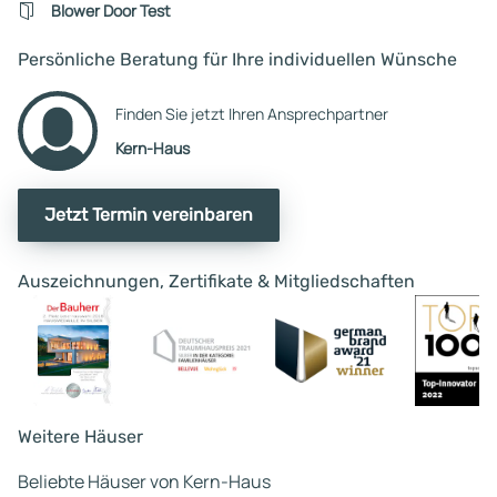
erhöhen. Oder das erst
Blower Door Test
angepriesen Qualitätsnivea
reduzieren. Im weiteren Verlauf
Persönliche Beratung für Ihre individuellen Wünsche
wurde noch eine Befragung
durchgeführt, welche von d
Finden Sie jetzt Ihren Ansprechpartner
Fragestellung sehr irritiere
Kern-Haus
war. Ein weiteres Gespräch
wurde mit durchgeführt.
Jetzt Termin vereinbaren
Auszeichnungen, Zertifikate & Mitgliedschaften
Weitere Häuser
Beliebte Häuser von Kern-Haus