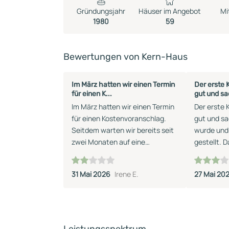
Gründungsjahr
Häuser im Angebot
Mi
1980
59
Bewertungen von Kern-Haus
Im März hatten wir einen Termin
Der erste 
für einen K...
gut und sac
Im März hatten wir einen Termin
Der erste 
für einen Kostenvoranschlag.
gut und sa
Seitdem warten wir bereits seit
wurde und 
zwei Monaten auf eine
gestellt. D
Rückmeldung. Nach einem Anruf
Beratungs
wurde uns ein Rückruf zugesagt,
Online Mee
31 Mai 2026
Irene E.
27 Mai 20
der jedoch bis heute nicht
sehr entg
erfolgt ist. Für mich wirkt das
des Gesprä
leider so, als besteht keine
einige Wie
Interesse an dem Auftrag.
Fragen zu
Schade, denn eine kurze Absage
dem Katal