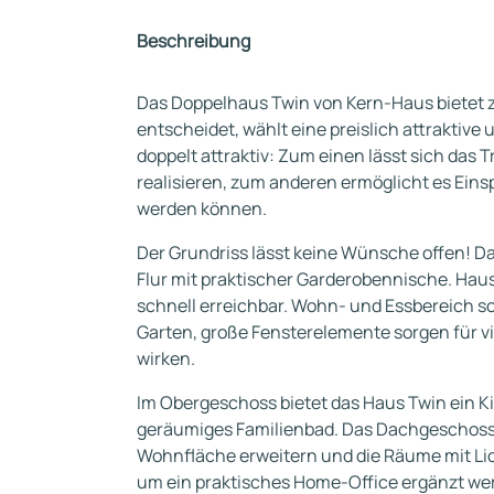
Beschreibung
Das Doppelhaus Twin von Kern-Haus bietet za
entscheidet, wählt eine preislich attraktiv
doppelt attraktiv: Zum einen lässt sich da
realisieren, zum anderen ermöglicht es Eins
werden können.
Der Grundriss lässt keine Wünsche offen! D
Flur mit praktischer Garderobennische. Ha
schnell erreichbar. Wohn- und Essbereich so
Garten, große Fensterelemente sorgen für v
wirken.
Im Obergeschoss bietet das Haus Twin ein K
geräumiges Familienbad. Das Dachgeschoss i
Wohnfläche erweitern und die Räume mit L
um ein praktisches Home-Office ergänzt we