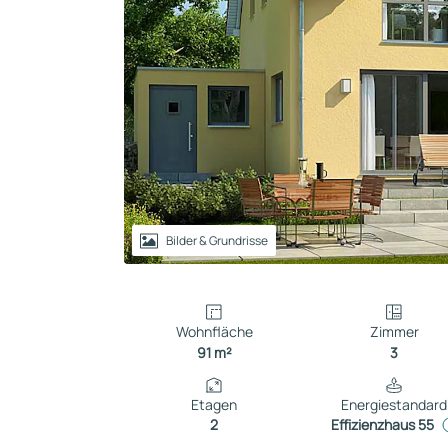
Reihenhaus
Containerhaus
Einliegerwohnung
Bungalow
Bilder & Grundrisse
Wohnfläche
Zimmer
91 m²
3
Etagen
Energiestandard
2
Effizienzhaus 55