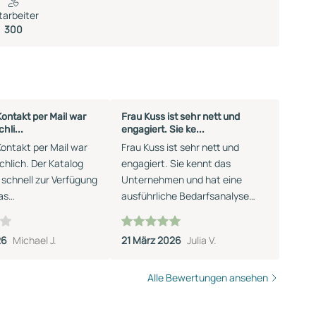
tarbeiter
300
Kontakt per Mail war
Frau Kuss ist sehr nett und
hli...
engagiert. Sie ke...
Kontakt per Mail war
Frau Kuss ist sehr nett und
chlich. Der Katalog
engagiert. Sie kennt das
schnell zur Verfügung
Unternehmen und hat eine
as
ausführliche Bedarfsanalyse
gespräch fand als
durchgeführt.
ting statt, was uns
26
Michael J.
21 März 2026
Julia V.
egen kam. Während
chs traten leider
derspüche auf. Auf
Alle Bewertungen ansehen
 Musterhäusern aus
og konnte nicht