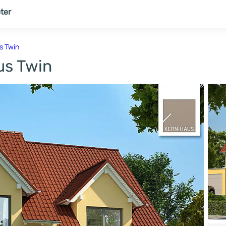
ter
NER
THEMENWELT
s Twin
us Twin