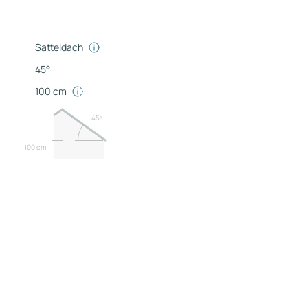
Satteldach
45°
100 cm
45º
100 cm