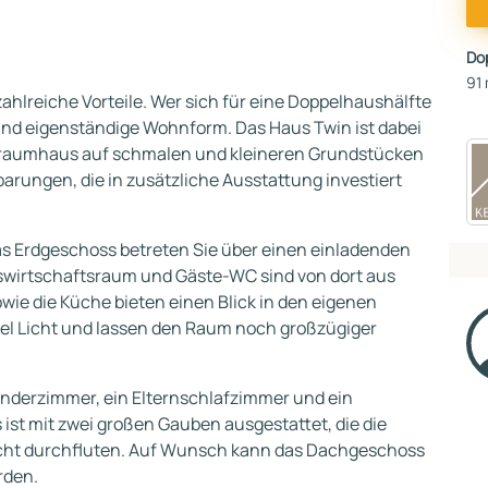
Do
91 
hlreiche Vorteile. Wer sich für eine Doppelhaushälfte
e und eigenständige Wohnform. Das Haus Twin ist dabei
s Traumhaus auf schmalen und kleineren Grundstücken
parungen, die in zusätzliche Ausstattung investiert
as Erdgeschoss betreten Sie über einen einladenden
uswirtschaftsraum und Gäste-WC sind von dort aus
wie die Küche bieten einen Blick in den eigenen
iel Licht und lassen den Raum noch großzügiger
inderzimmer, ein Elternschlafzimmer und ein
st mit zwei großen Gauben ausgestattet, die die
icht durchfluten. Auf Wunsch kann das Dachgeschoss
rden.