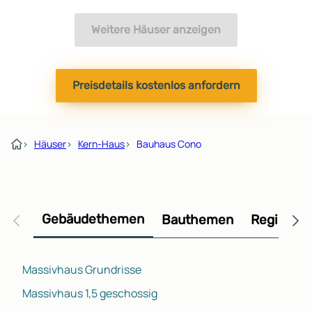
Weitere Häuser anzeigen
Preisdetails kostenlos anfordern
›
Häuser
›
Kern-Haus
›
Bauhaus Cono
Gebäudethemen
Bauthemen
Regional
Massivhaus Grundrisse
Massivhaus 1,5 geschossig