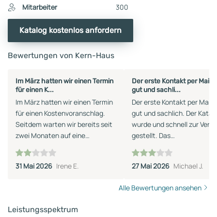
Mitarbeiter
300
Katalog kostenlos anfordern
Bewertungen von Kern-Haus
Im März hatten wir einen Termin
Der erste Kontakt per Mail 
für einen K...
gut und sachli...
Im März hatten wir einen Termin
Der erste Kontakt per Mail 
für einen Kostenvoranschlag.
gut und sachlich. Der Katal
Seitdem warten wir bereits seit
wurde und schnell zur Verf
zwei Monaten auf eine
gestellt. Das
Rückmeldung. Nach einem Anruf
Beratungsgespräch fand al
wurde uns ein Rückruf zugesagt,
Online Meeting statt, was u
31 Mai 2026
Irene E.
27 Mai 2026
Michael J.
der jedoch bis heute nicht
sehr entgegen kam. Währe
erfolgt ist. Für mich wirkt das
des Gesprächs traten leide
Alle Bewertungen ansehen
leider so, als besteht keine
einige Wiederspüche auf. A
Interesse an dem Auftrag.
Fragen zu Musterhäusern a
Leistungsspektrum
Schade, denn eine kurze Absage
dem Katalog konnte nicht