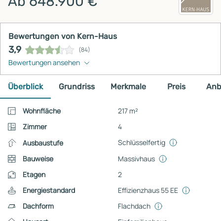
Ab 648.900 €
Bewertungen von Kern-Haus
3,9
(84)
Bewertungen ansehen
Überblick
Grundriss
Merkmale
Preis
Anb
Wohnfläche
217 m²
Zimmer
4
Schlüsselfertig
Ausbaustufe
Bauweise
Massivhaus
Etagen
2
Energiestandard
Effizienzhaus 55 EE
Dachform
Flachdach