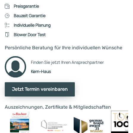
oder Information hätten wir
geantwortet werden. Auch
Preisgarantie
erwartet.
wurde man gefühlt dazu
Bauzeit Garantie
aufgefordert den angegeb
Individuelle Planung
Finanzierungsrahmen stark
erhöhen. Oder das erst
Blower Door Test
angepriesen Qualitätsnivea
reduzieren. Im weiteren Verlauf
Persönliche Beratung für Ihre individuellen Wünsche
wurde noch eine Befragung
durchgeführt, welche von d
Finden Sie jetzt Ihren Ansprechpartner
Fragestellung sehr irritiere
Kern-Haus
war. Ein weiteres Gespräch
wurde mit durchgeführt.
Jetzt Termin vereinbaren
Auszeichnungen, Zertifikate & Mitgliedschaften