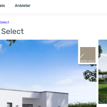
eis
Anbieter
NER
THEMENWELT
Select
 Select