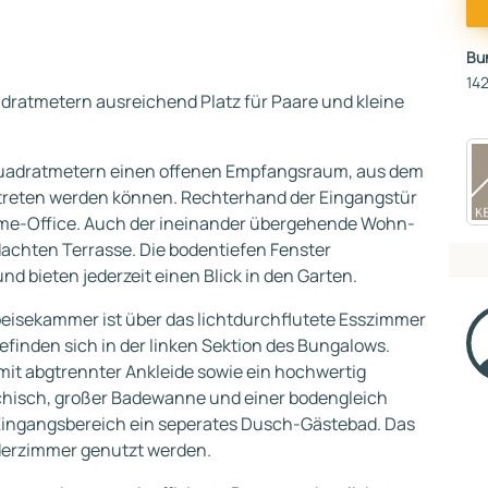
Bu
142
adratmetern ausreichend Platz für Paare und kleine
6 Quadratmetern einen offenen Empfangsraum, aus dem
etreten werden können. Rechterhand der Eingangstür
me-Office. Auch der ineinander übergehende Wohn-
dachten Terrasse. Die bodentiefen Fenster
nd bieten jederzeit einen Blick in den Garten.
peisekammer ist über das lichtdurchflutete Esszimmer
finden sich in der linken Sektion des Bungalows.
it abgtrennter Ankleide sowie ein hochwertig
hisch, großer Badewanne und einer bodengleich
 Eingangsbereich ein seperates Dusch-Gästebad. Das
derzimmer genutzt werden.