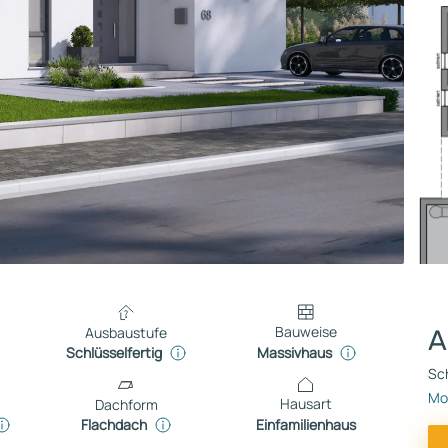
Bauweise
Ausbaustufe
A
Massivhaus
Schlüsselfertig
Sch
Mo
Hausart
Dachform
Einfamilienhaus
Flachdach