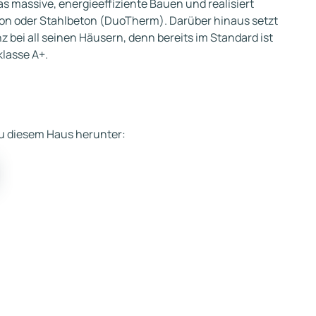
as massive, energieeffiziente Bauen und realisiert
ton oder Stahlbeton (DuoTherm). Darüber hinaus setzt
z bei all seinen Häusern, denn bereits im Standard ist
klasse A+.
 zu diesem Haus herunter: