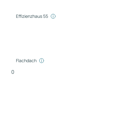
Effizienzhaus 55
Flachdach
0