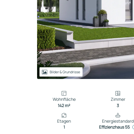
Reihenhaus
Containerhaus
Einliegerwohnung
Bungalow
Bilder & Grundrisse
Wohnfläche
Zimmer
142 m²
3
Etagen
Energiestandard
1
Effizienzhaus 55