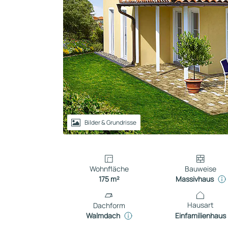
Reihenhaus
Containerhaus
Einliegerwohnung
Bungalow
Bilder & Grundrisse
Wohnfläche
Bauweise
175 m²
Massivhaus
Hausart
Dachform
Einfamilienhaus
Walmdach