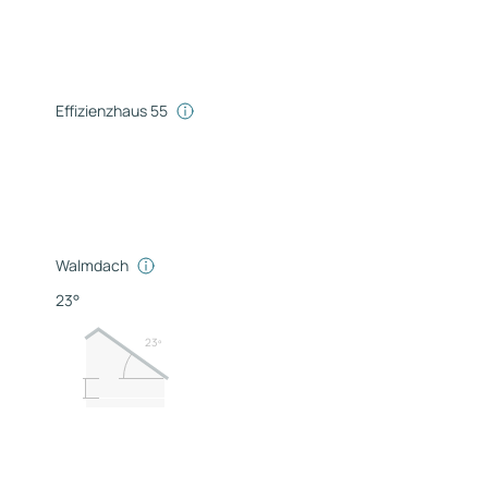
Effizienzhaus 55
Walmdach
23°
23º