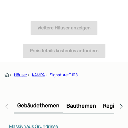
Weitere Häuser anzeigen
Preisdetails kostenlos anfordern
›
Häuser
›
KAMPA
›
Signature C108
Gebäudethemen
Bauthemen
Regional
Massivhaus Grundrisse