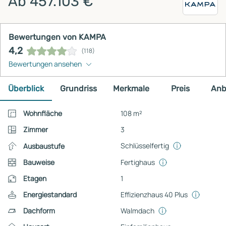
Ab 457.103 €
Bewertungen von KAMPA
4,2
(118)
Bewertungen ansehen
Überblick
Grundriss
Merkmale
Preis
Anb
Wohnfläche
108 m²
Zimmer
3
Schlüsselfertig
Ausbaustufe
Bauweise
Fertighaus
Etagen
1
Energiestandard
Effizienzhaus 40 Plus
Dachform
Walmdach