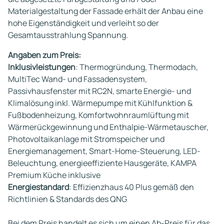
Materialgestaltung der Fassade erhält der Anbau eine
hohe Eigenständigkeit und verleiht so der
Gesamtausstrahlung Spannung.
Angaben zum Preis:
Inklusivleistungen
: Thermogründung, Thermodach,
MultiTec Wand- und Fassadensystem,
Passivhausfenster mit RC2N, smarte Energie- und
Klimalösung inkl. Wärmepumpe mit Kühlfunktion &
Fußbodenheizung, Komfortwohnraumlüftung mit
Wärmerückgewinnung und Enthalpie-Wärmetauscher,
Photovoltaikanlage mit Stromspeicher und
Energiemanagement, Smart-Home-Steuerung, LED-
Beleuchtung, energieeffiziente Hausgeräte, KAMPA
Premium Küche inklusive
Energiestandard
: Effizienzhaus 40 Plus gemäß den
Richtlinien & Standards des QNG
Bei dem Preis handelt es sich um einen Ab-Preis für das