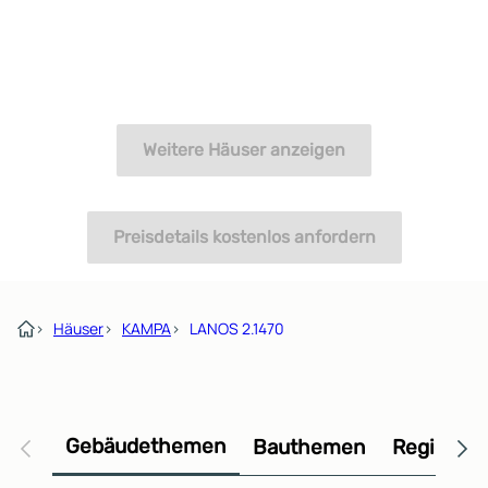
Weitere Häuser anzeigen
Preisdetails kostenlos anfordern
›
Häuser
›
KAMPA
›
LANOS 2.1470
Gebäudethemen
Bauthemen
Regional