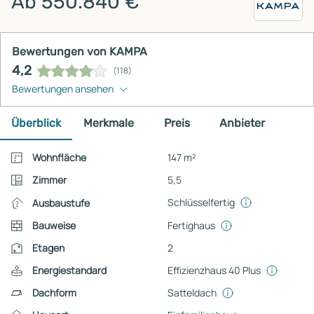
Ab 550.840 €
Bewertungen von KAMPA
4,2
(118)
Bewertungen ansehen
Überblick
Merkmale
Preis
Anbieter
Wohnfläche
147 m²
Zimmer
5,5
Schlüsselfertig
Ausbaustufe
Bauweise
Fertighaus
Etagen
2
Energiestandard
Effizienzhaus 40 Plus
Dachform
Satteldach