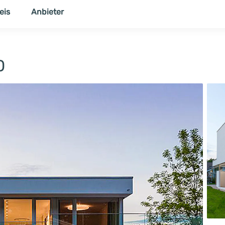
eis
Anbieter
NER
THEMENWELT
0