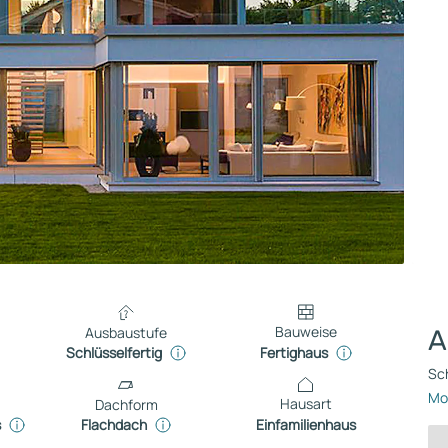
Bauweise
Ausbaustufe
A
Fertighaus
Schlüsselfertig
Sch
Mo
Hausart
Dachform
Einfamilienhaus
s
Flachdach