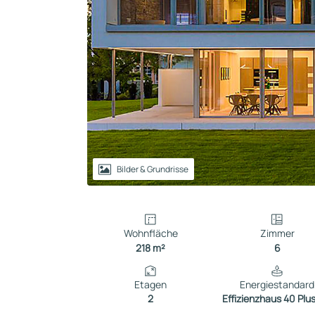
Reihenhaus
Containerhaus
Einliegerwohnung
Bungalow
Bilder & Grundrisse
Wohnfläche
Zimmer
218 m²
6
Etagen
Energiestandard
2
Effizienzhaus 40 Plu