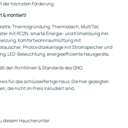
it der höchsten Förderung.
t & montiert!
platte, Thermogründung, Thermodach, MultiTec
er mit RC2N, smarte Energie- und Klimalösung inkl.
heizung, Komfortwohnraumlüftung mit
auscher, Photovoltaikanlage mit Stromspeicher und
, LED-Beleuchtung, energieeffiziente Hausgeräte,
mäß den Richtlinien & Standards des QNG
eis für das schlüsselfertige Haus. Die hier gezeigten
 die nicht im Preis inkludiert sind.
 zu diesem Haus herunter: