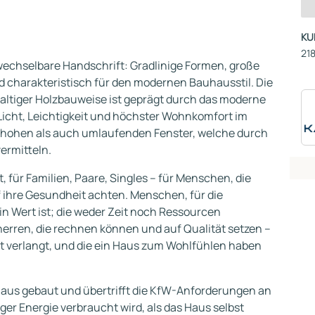
KU
218
echselbare Handschrift: Gradlinige Formen, große
 charakteristisch für den modernen Bauhausstil. Die
haltiger Holzbauweise ist geprägt durch das moderne
 Licht, Leichtigkeit und höchster Wohnkomfort im
umhohen als auch umlaufenden Fenster, welche durch
ermitteln.
 für Familien, Paare, Singles – für Menschen, die
f ihre Gesundheit achten. Menschen, für die
in Wert ist; die weder Zeit noch Ressourcen
rren, die rechnen können und auf Qualität setzen –
ft verlangt, und die ein Haus zum Wohlfühlen haben
haus gebaut und übertrifft die KfW-Anforderungen an
iger Energie verbraucht wird, als das Haus selbst