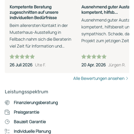
Kompetente Beratung
Ausnehmend guter Austaus
zugeschnitten auf unsere
kompetent, hilfsb...
individuellen Bedürfnisse
Ausnehmend guter Austaus
Beim allerersten Kontakt in der
kompetent, hilfsbereit und 
Musterhaus-Ausstellung in
sympathisch. Schade, dass
Fellbach nahm sich die Beraterin
Projekt zum jetzigen Zeitp
viel Zeit für Information und
nicht realisiert werden kann
Beratung. Ein zweiter Termin
unter Einbeziehung der
26 Juli 2026
Ute F.
20 Apr. 2026
Jürgen R.
Energieberatung steht an. Auch
den Kontakt mit dem
Alle Bewertungen ansehen
Finanzexperten hat sie
vermittelt.
Leistungsspektrum
Finanzierungsberatung
Preisgarantie
Bauzeit Garantie
Individuelle Planung