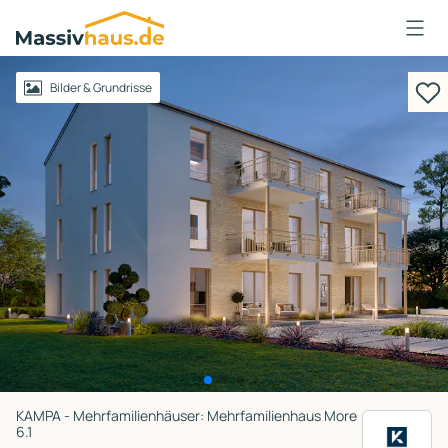
Massivhaus
Logo
Anmelden
Bilder & Grundrisse
KAMPA - Mehrfamilienhäuser: Mehrfamilienhaus More
6.1