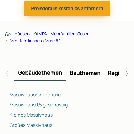
Preisdetails kostenlos anfordern
›
Häuser
›
KAMPA - Mehrfamilienhäuser
›
Mehrfamilienhaus More 6.1
Gebäudethemen
Bauthemen
Regional
Massivhaus Grundrisse
Massivhaus 1,5 geschossig
Kleines Massivhaus
Großes Massivhaus