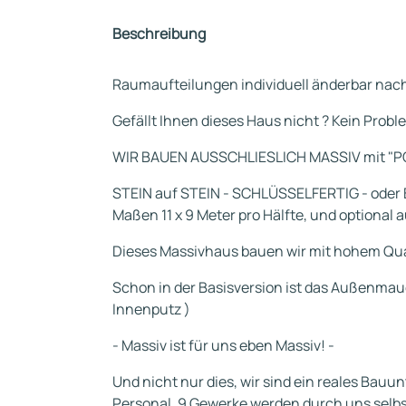
Beschreibung
Raumaufteilungen individuell änderbar na
Gefällt Ihnen dieses Haus nicht ? Kein Probl
WIR BAUEN AUSSCHLIESLICH MASSIV mit "
STEIN auf STEIN - SCHLÜSSELFERTIG - oder 
Maßen 11 x 9 Meter pro Hälfte, und optional a
Dieses Massivhaus bauen wir mit hohem Qua
Schon in der Basisversion ist das Außenmau
Innenputz )
- Massiv ist für uns eben Massiv! -
Und nicht nur dies, wir sind ein reales Ba
Personal. 9 Gewerke werden durch uns selbst