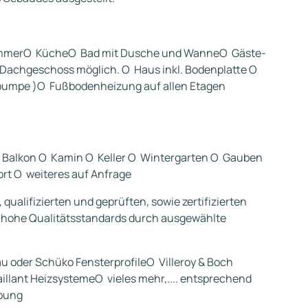
mmerO KücheO Bad mit Dusche und WanneO Gäste-
Dachgeschoss möglich. O Haus inkl. Bodenplatte O
umpe )O Fußbodenheizung auf allen Etagen
er Balkon O Kamin O Keller O Wintergarten O Gauben
rt O weiteres auf Anfrage
ualifizierten und geprüften, sowie zertifizierten
r hohe Qualitätsstandards durch ausgewählte
 oder Schüko FensterprofileO Villeroy & Boch
llant HeizsystemeO vieles mehr,.... entsprechend
bung