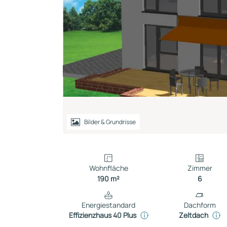
Reihenhaus
Containerhaus
Einliegerwohnung
Bungalow
Bilder & Grundrisse
Wohnfläche
Zimmer
190 m²
6
Energiestandard
Dachform
Effizienzhaus 40 Plus
Zeltdach