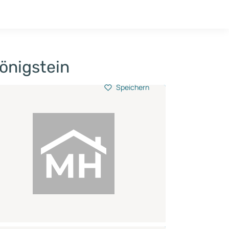
Hausbau-Quiz
Mein Konto
Baupartner
Anmelden
önigstein
Speichern