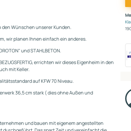
Me
Kl
ch den Wünschen unserer Kunden.
19
em, wir planen Ihnen einfach ein anderes.
POROTON" und STAHLBETON.
BEZUGSFERTIG, errichten wir dieses Eigenheim in den
uch mit Keller.
litätsstandard auf KFW 70 Niveau.
erwerk 36,5 cm stark ( dies ohne Außen und
uunternehmen und bauen mit eigenem angestellten
 durchgeführt. Das spart Zeit und vereinfacht die