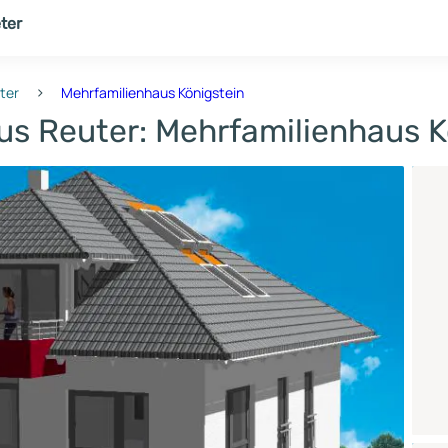
ter
NER
THEMENWELT
›
ter
Mehrfamilienhaus Königstein
aus Reuter: Mehrfamilienhaus K