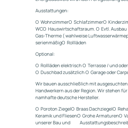
Ausstattungen:
O WohnzimmerO SchlafzimmerO Kinderzi
WCO Hauswirtschaftsraum. O Evtl. Ausbau 
Gas-Therme ( wahlweise Luftwasserwärmep
serienmäßigO Rollläden
Optional:
O Rollläden elektrisch O Terrasse / und od
O Duschbad zusätzlich O Garage oder Carpo
Wir bauen ausschließlich mit ausgesuchten, q
Handwerkern aus der Region. Wir stehen fü
namhafte deutsche Hersteller.
O Poroton ZiegelO Braas DachziegelO Rehau
Keramik und FliesenO Grohe ArmaturenO Vai
unserer Bau und Ausstattungsbeschrei