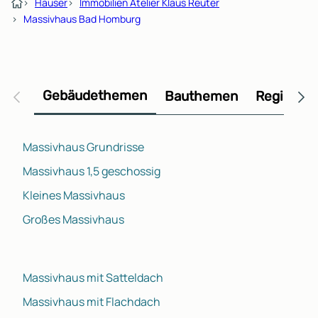
›
Häuser
›
Immobilien Atelier Klaus Reuter
›
Massivhaus Bad Homburg
Gebäudethemen
Bauthemen
Regional
Massivhaus Grundrisse
Massivhaus 1,5 geschossig
Kleines Massivhaus
Großes Massivhaus
Massivhaus mit Satteldach
Massivhaus mit Flachdach