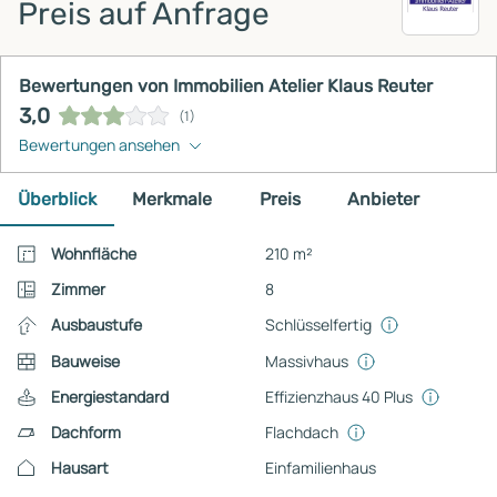
Preis auf Anfrage
Bewertungen von Immobilien Atelier Klaus Reuter
3,0
(1)
Bewertungen ansehen
Überblick
Merkmale
Preis
Anbieter
Wohnfläche
210 m²
Zimmer
8
Schlüsselfertig
Ausbaustufe
Bauweise
Massivhaus
Energiestandard
Effizienzhaus 40 Plus
Dachform
Flachdach
Hausart
Einfamilienhaus