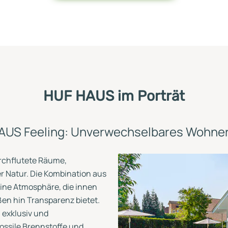
HUF HAUS im Porträt
AUS Feeling: Unverwechselbares Wohner
rchflutete Räume,
er Natur. Die Kombination aus
eine Atmosphäre, die innen
ßen hin Transparenz bietet.
 exklusiv und
ossile Brennstoffe und