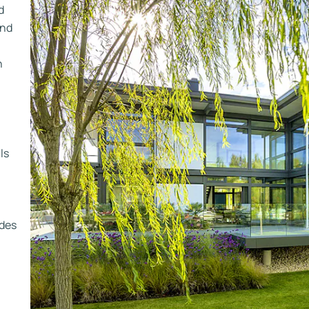
d
and
.
n
ls
ndes