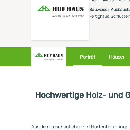
Reihenhaus
Containerhaus
Einliegerwohnung
Bauweise:
Ausbaustu
Bungalow
Fertighaus
Schlüsself
Porträt
Häuser
Hochwertige Holz- und Gl
Aus dem beschaulichen Ort Hartenfels bringe