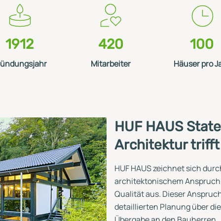
1912
420
100
ründungsjahr
Mitarbeiter
Häuser pro J
HUF HAUS State
Architektur triff
HUF HAUS zeichnet sich durch
architektonischem Anspruch
Qualität aus. Dieser Anspruch 
detaillierten Planung über die
Übergabe an den Bauherren.