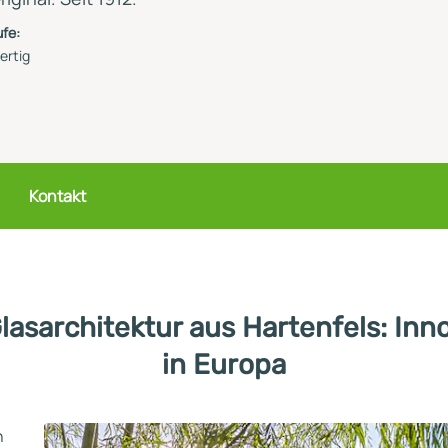
fe:
ertig
Kontakt
asarchitektur aus Hartenfels: Inno
in Europa
n