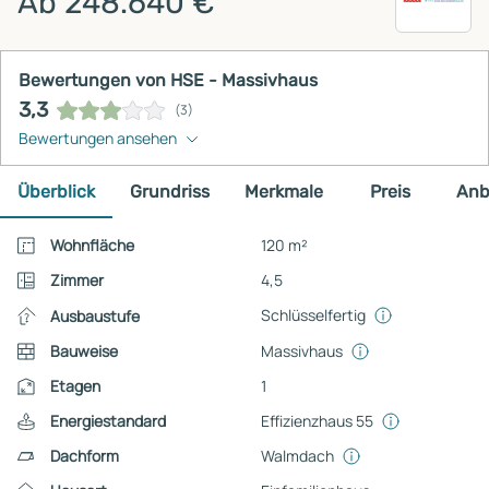
Ab 248.640 €
Bewertungen von HSE - Massivhaus
3,3
(3)
Bewertungen ansehen
Überblick
Grundriss
Merkmale
Preis
Anb
Wohnfläche
120 m²
Zimmer
4,5
Schlüsselfertig
Ausbaustufe
Bauweise
Massivhaus
Etagen
1
Energiestandard
Effizienzhaus 55
Dachform
Walmdach