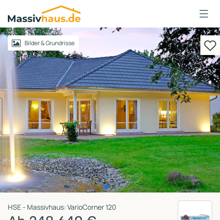
Massivhaus
Logo
Anmelden
Bilder & Grundrisse
HSE - Massivhaus: VarioCorner 120