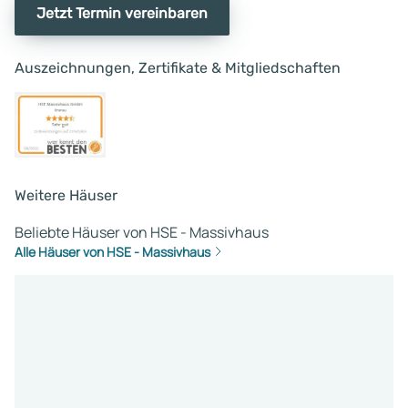
Jetzt Termin vereinbaren
das Gesamtbild des
Bauvorhabens. Ich bin sehr
gespannt ob meine Bewertung
Auszeichnungen, Zertifikate & Mitgliedschaften
den Zugang zu den
Kundenbewertungen findet und
wie der Umgang mit Kritik von
HSE und dessen
Geschäftsführers gehändelt
wird.
Weitere Häuser
Beliebte Häuser von HSE - Massivhaus
Alle Häuser von HSE - Massivhaus