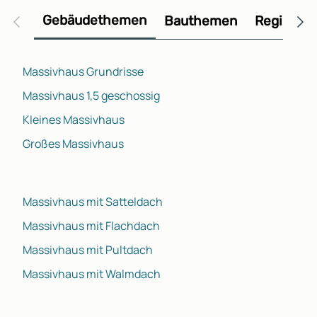
Gebäudethemen
Bauthemen
Regional
Massivhaus Grundrisse
Massivhaus 1,5 geschossig
Kleines Massivhaus
Großes Massivhaus
Massivhaus mit Satteldach
Massivhaus mit Flachdach
Massivhaus mit Pultdach
Massivhaus mit Walmdach