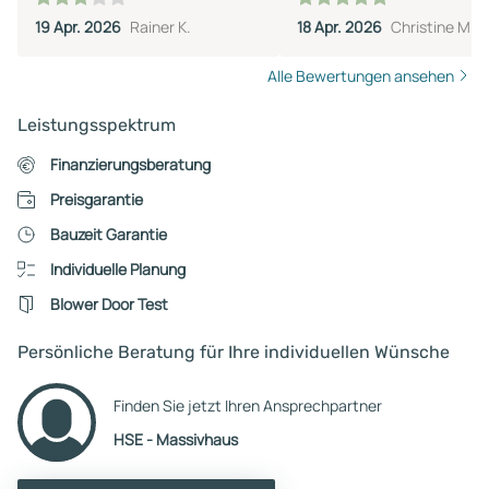
Baugeschehen beteiligten
19 Apr. 2026
Rainer K.
18 Apr. 2026
Christine M.
Handwerksunternehmen sehr
gut und das Ergebnis kann sich
Alle Bewertungen ansehen
wirklich sehen lasse.Die Qualität
der gelieferten Leistungen war
Leistungsspektrum
hervorragend und
Termingerecht. Leider kamen bei
Finanzierungsberatung
der Abrechnung der
Preisgarantie
Baumaßnahme durch den
Gechäftsführer Herr
Bauzeit Garantie
Spieß,einige sehr unschöne
Individuelle Planung
Dinge zum Vorschein.So wurden
Blower Door Test
Leistungen in Rechnung
gestellt, welche nicht durch HSE
Persönliche Beratung für Ihre individuellen Wünsche
erbracht wurden und schon mit
anderen Firmen ebgerechnet
Finden Sie jetzt Ihren Ansprechpartner
waren.Eine einvernehmliche
Lösung wurde von HSE
HSE - Massivhaus
verweigert.Diese
Geschäftspraxis trübt doch sehr