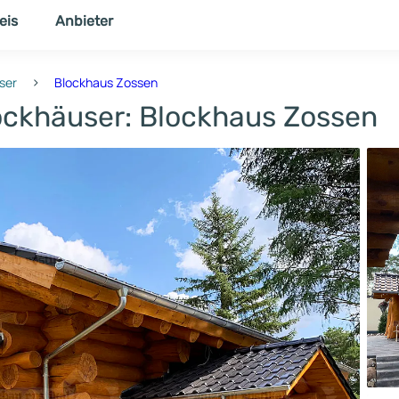
eis
Anbieter
NER
THEMENWELT
›
ser
Blockhaus Zossen
lockhäuser: Blockhaus Zossen