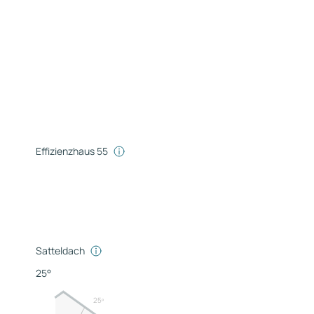
Effizienzhaus 55
Satteldach
25°
25º