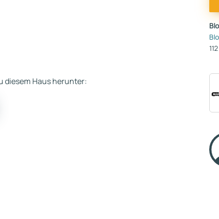
Bl
Bl
112
 zu diesem Haus herunter: