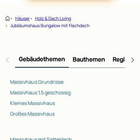
›
Häuser
›
Holz & Dach Living
›
Jubiläumshaus Bungalow mit Flachdach
Gebäudethemen
Bauthemen
Regional
Massivhaus Grundrisse
Massivhaus 1,5 geschossig
Kleines Massivhaus
Großes Massivhaus
Massivhaus mit Satteldach