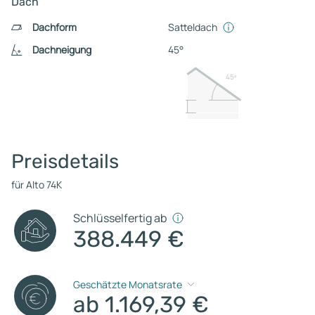
Dach
Dachform
Satteldach
Dachneigung
45°
45º
Preisdetails
für Alto 74K
Schlüsselfertig ab
388.449 €
Geschätzte Monatsrate
ab 1.169,39 €