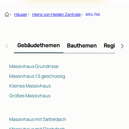
›
Häuser
›
Heinz von Heiden Zentrale
›
Alto 74K
Gebäudethemen
Bauthemen
Regional
Massivhaus Grundrisse
Massivhaus 1,5 geschossig
Kleines Massivhaus
Großes Massivhaus
Massivhaus mit Satteldach
Massivhaus mit Flachdach