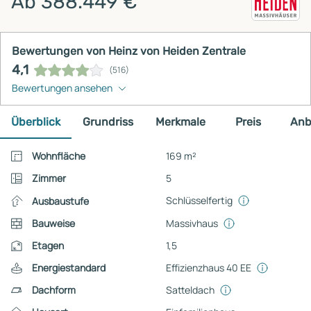
Ab 388.449 €
Bewertungen von Heinz von Heiden Zentrale
4,1
(516)
Bewertungen ansehen
Überblick
Grundriss
Merkmale
Preis
Anb
Wohnfläche
169 m²
Zimmer
5
Schlüsselfertig
Ausbaustufe
Bauweise
Massivhaus
Etagen
1,5
Energiestandard
Effizienzhaus 40 EE
Dachform
Satteldach