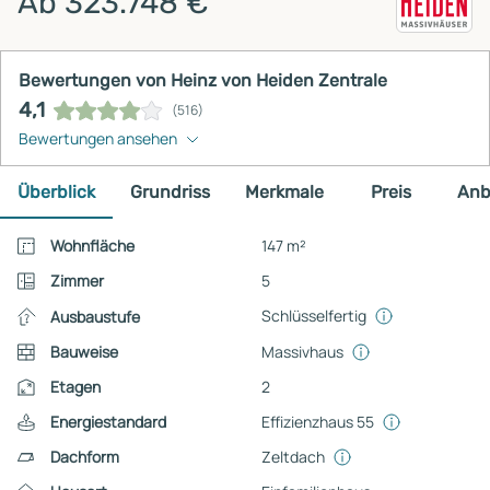
Ab 323.748 €
Bewertungen von Heinz von Heiden Zentrale
4,1
(516)
Bewertungen ansehen
Überblick
Grundriss
Merkmale
Preis
Anb
Wohnfläche
147 m²
Zimmer
5
Schlüsselfertig
Ausbaustufe
Bauweise
Massivhaus
Etagen
2
Energiestandard
Effizienzhaus 55
Dachform
Zeltdach