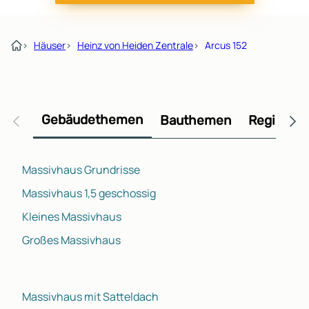
›
Häuser
›
Heinz von Heiden Zentrale
›
Arcus 152
Gebäudethemen
Bauthemen
Regional
Massivhaus Grundrisse
Massivhaus 1,5 geschossig
Kleines Massivhaus
Großes Massivhaus
Massivhaus mit Satteldach