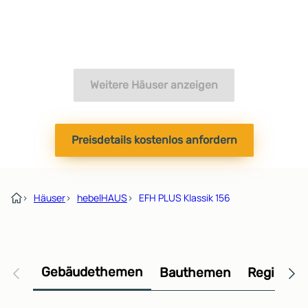
Weitere Häuser anzeigen
Preisdetails kostenlos anfordern
›
Häuser
›
hebelHAUS
›
EFH PLUS Klassik 156
Gebäudethemen
Bauthemen
Regional