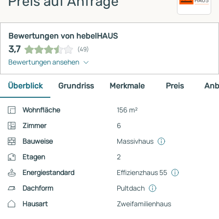
Preis auf Anfrage
Bewertungen von hebelHAUS
3,7
(49)
Bewertungen ansehen
Überblick
Grundriss
Merkmale
Preis
Anb
Wohnfläche
156 m²
Zimmer
6
Bauweise
Massivhaus
Etagen
2
Energiestandard
Effizienzhaus 55
Dachform
Pultdach
Hausart
Zweifamilienhaus