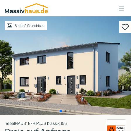
Massivhaus
Logo
Anmelden
Bilder & Grundrisse
hebelHAUS: EFH PLUS Klassik 156