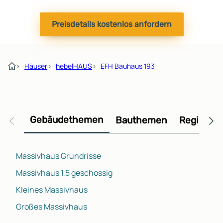
Preisdetails kostenlos anfordern
›
Häuser
›
hebelHAUS
›
EFH Bauhaus 193
Gebäudethemen
Bauthemen
Regional
Massivhaus Grundrisse
Massivhaus 1,5 geschossig
Kleines Massivhaus
Großes Massivhaus