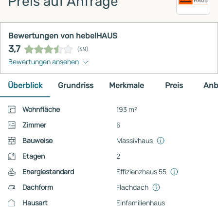
Preis auf Anfrage
Bewertungen von hebelHAUS
3,7
(49)
Bewertungen ansehen
Überblick
Grundriss
Merkmale
Preis
Anb
Wohnfläche
193 m²
Zimmer
6
Bauweise
Massivhaus
Etagen
2
Energiestandard
Effizienzhaus 55
Dachform
Flachdach
Hausart
Einfamilienhaus