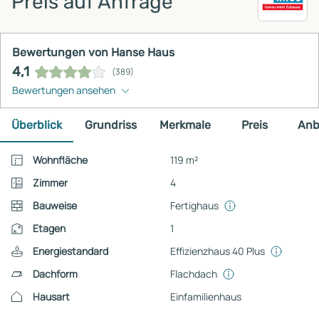
Preis auf Anfrage
Bewertungen von Hanse Haus
4,1
(389)
Bewertungen ansehen
Überblick
Grundriss
Merkmale
Preis
Anb
Wohnfläche
119 m²
Zimmer
4
Bauweise
Fertighaus
Etagen
1
Energiestandard
Effizienzhaus 40 Plus
Dachform
Flachdach
Hausart
Einfamilienhaus