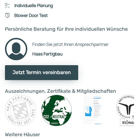
Mundigl als Berater
Individuelle Planung
weitergemacht, aber andere
Blower Door Test
Fertighausanbieter sagen uns
einfach mehr zu.
Persönliche Beratung für Ihre individuellen Wünsche
Finden Sie jetzt Ihren Ansprechpartner
Haas Fertigbau
Jetzt Termin vereinbaren
Auszeichnungen, Zertifikate & Mitgliedschaften
Weitere Häuser