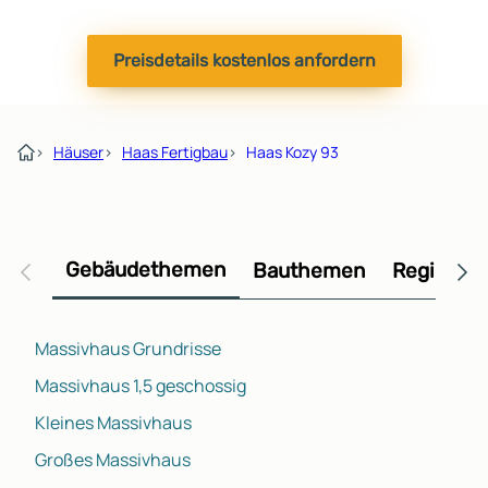
Preisdetails kostenlos anfordern
›
Häuser
›
Haas Fertigbau
›
Haas Kozy 93
Gebäudethemen
Bauthemen
Regional
Massivhaus Grundrisse
Massivhaus 1,5 geschossig
Kleines Massivhaus
Großes Massivhaus