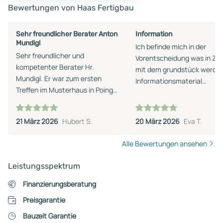
Bewertungen von Haas Fertigbau
Sehr freundlicher Berater Anton
Information
Mundigl
Ich befinde mich in der
Sehr freundlicher und
Vorentscheidung was in Zu
kompetenter Berater Hr.
mit dem grundstück werden 
Mundigl. Er war zum ersten
Informationsmaterial
Treffen im Musterhaus in Poing
ausreichend und prompt.
sehr gut vorbereitet und hatte
Besten Dank
sogar schon ein Angebot parat
21 März 2026
Hubert S.
20 März 2026
Eva T.
(aufgrund meiner Angaben im
Konfigurator)! Haas war bei uns
Alle Bewertungen ansehen
in der engeren Wahl, aber
irgendwann muss man sich
Leistungsspektrum
(allein schon aus zeitlichen
Gründen) für oder gegen eine
Finanzierungsberatung
Firma entscheiden. Daher fällt
Preisgarantie
Haas jetzt bei uns raus. Wir
hätten aber gerne mit Herrn
Bauzeit Garantie