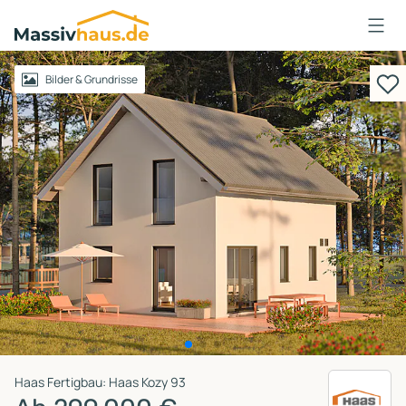
Massivhaus
Logo
Anmelden
Bilder & Grundrisse
Haas Fertigbau: Haas Kozy 93