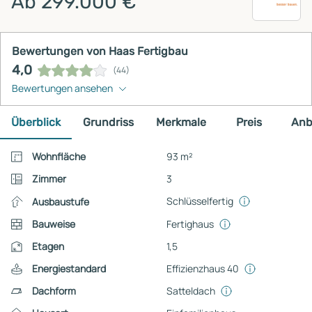
Ab 299.000 €
Bewertungen von Haas Fertigbau
4,0
(44)
Bewertungen ansehen
Überblick
Grundriss
Merkmale
Preis
Anb
Wohnfläche
93 m²
Zimmer
3
Schlüsselfertig
Ausbaustufe
Bauweise
Fertighaus
Etagen
1,5
Energiestandard
Effizienzhaus 40
Dachform
Satteldach