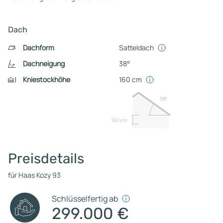
Dach
Dachform
Satteldach
Dachneigung
38°
Kniestockhöhe
160 cm
38º
160 cm
Preisdetails
für Haas Kozy 93
Schlüsselfertig ab
299.000 €