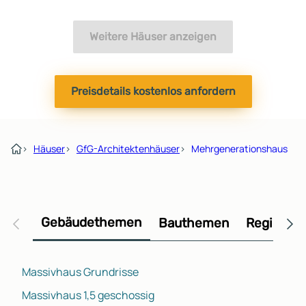
Weitere Häuser anzeigen
Preisdetails kostenlos anfordern
›
Häuser
›
GfG-Architektenhäuser
›
Mehrgenerationshaus
Gebäudethemen
Bauthemen
Regional
Massivhaus Grundrisse
Massivhaus 1,5 geschossig