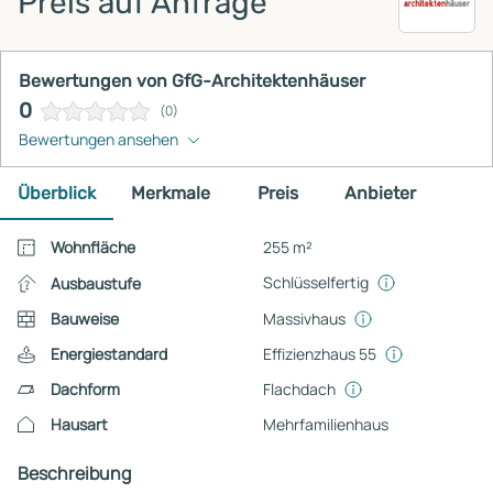
Preis auf Anfrage
Bewertungen von GfG-Architektenhäuser
0
(0)
Bewertungen ansehen
Überblick
Merkmale
Preis
Anbieter
Wohnfläche
255 m²
Schlüsselfertig
Ausbaustufe
Bauweise
Massivhaus
Energiestandard
Effizienzhaus 55
Dachform
Flachdach
Hausart
Mehrfamilienhaus
Beschreibung