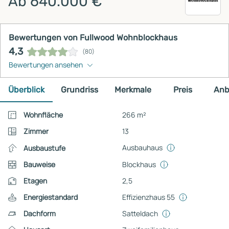
Ab 640.000 €
Bewertungen von Fullwood Wohnblockhaus
4,3
(80)
Bewertungen ansehen
Überblick
Grundriss
Merkmale
Preis
Anb
Wohnfläche
266 m²
Zimmer
13
Ausbauhaus
Ausbaustufe
Bauweise
Blockhaus
Etagen
2,5
Energiestandard
Effizienzhaus 55
Dachform
Satteldach