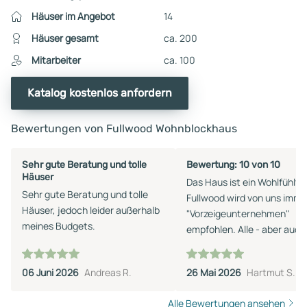
Häuser im Angebot
14
Häuser gesamt
ca. 200
Mitarbeiter
ca. 100
Katalog kostenlos anfordern
Bewertungen von Fullwood Wohnblockhaus
Sehr gute Beratung und tolle
Bewertung: 10 von 10
Häuser
Das Haus ist ein Wohlfühltr
Sehr gute Beratung und tolle
Fullwood wird von uns immer
Häuser, jedoch leider außerhalb
"Vorzeigeunternehmen"
meines Budgets.
empfohlen. Alle - aber auch
wirklich alle - Zusagen wur
eingehalten, und die
06 Juni 2026
Andreas R.
26 Mai 2026
Hartmut S.
Umsetzung/Installation wa
perfekt. Bautrupp Müller gil
Alle Bewertungen ansehen