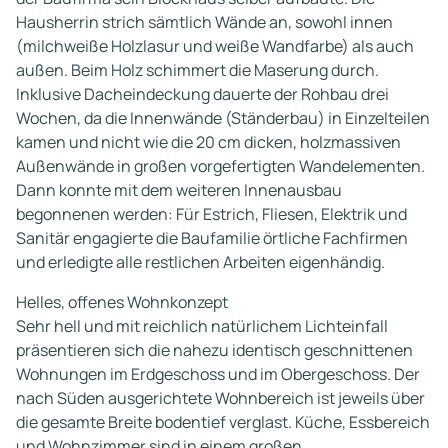
Hausherrin strich sämtlich Wände an, sowohl innen
(milchweiße Holzlasur und weiße Wandfarbe) als auch
außen. Beim Holz schimmert die Maserung durch.
Inklusive Dacheindeckung dauerte der Rohbau drei
Wochen, da die Innenwände (Ständerbau) in Einzelteilen
kamen und nicht wie die 20 cm dicken, holzmassiven
Außenwände in großen vorgefertigten Wandelementen.
Dann konnte mit dem weiteren Innenausbau
begonnenen werden: Für Estrich, Fliesen, Elektrik und
Sanitär engagierte die Baufamilie örtliche Fachfirmen
und erledigte alle restlichen Arbeiten eigenhändig.
Helles, offenes Wohnkonzept
Sehr hell und mit reichlich natürlichem Lichteinfall
präsentieren sich die nahezu identisch geschnittenen
Wohnungen im Erdgeschoss und im Obergeschoss. Der
nach Süden ausgerichtete Wohnbereich ist jeweils über
die gesamte Breite bodentief verglast. Küche, Essbereich
und Wohnzimmer sind in einem großen,