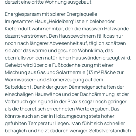
derzeit eine dritte Wohnung ausgebaut.
Energiesparsam mit solarer Energiequelle
Im gesamten Haus „Heidelberg“ ist ein belebender
Kiefernduft wahrnehmbar, den die massiven Holzwände
dezent verströmen. Den Hausbewohnern fällt das nur
noch nach längerer Abwesenheit auf, täglich schätzen
sie aber das warme und gesunde Wohnklima, das
ebenfalls von den natürlichen Hauswänden erzeugt wird.
Geheizt wird über die Fußbodenheizung mit einer
Mischung aus Gas und Solarthermie (13 m² Fläche zur
Warmwasser- und Stromerzeugung auf dem
Satteldach). Dank der guten Dämmeigenschaften der
einschaligen Hauswände und der Dachdämmung ist der
Verbrauch gering und in der Praxis sogar noch geringer
als die theoretisch errechneten Werte ergaben. Das
könnte auch an der in Holzumgebung stets höher
gefühlten Temperatur liegen: Man fühlt sich schneller
behaglich und heizt dadurch weniger. Selbstverständlich