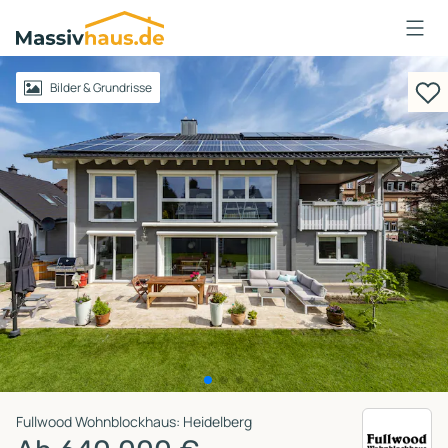
Massivhaus
Logo
Anmelden
Bilder & Grundrisse
Fullwood Wohnblockhaus: Heidelberg