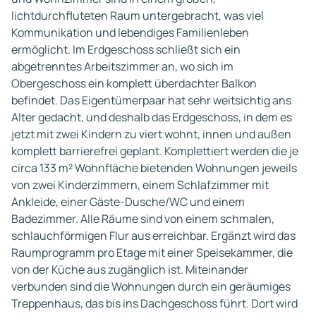
lichtdurchfluteten Raum untergebracht, was viel
Kommunikation und lebendiges Familienleben
ermöglicht. Im Erdgeschoss schließt sich ein
abgetrenntes Arbeitszimmer an, wo sich im
Obergeschoss ein komplett überdachter Balkon
befindet. Das Eigentümerpaar hat sehr weitsichtig ans
Alter gedacht, und deshalb das Erdgeschoss, in dem es
jetzt mit zwei Kindern zu viert wohnt, innen und außen
komplett barrierefrei geplant. Komplettiert werden die je
circa 133 m² Wohnfläche bietenden Wohnungen jeweils
von zwei Kinderzimmern, einem Schlafzimmer mit
Ankleide, einer Gäste-Dusche/WC und einem
Badezimmer. Alle Räume sind von einem schmalen,
schlauchförmigen Flur aus erreichbar. Ergänzt wird das
Raumprogramm pro Etage mit einer Speisekammer, die
von der Küche aus zugänglich ist. Miteinander
verbunden sind die Wohnungen durch ein geräumiges
Treppenhaus, das bis ins Dachgeschoss führt. Dort wird