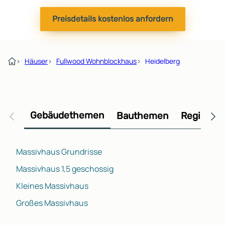
Preisdetails kostenlos anfordern
›
Häuser
›
Fullwood Wohnblockhaus
›
Heidelberg
Gebäudethemen
Bauthemen
Regional
Massivhaus Grundrisse
Massivhaus 1,5 geschossig
Kleines Massivhaus
Großes Massivhaus