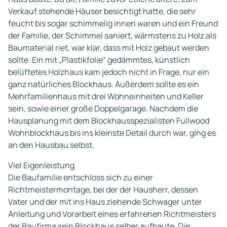
Verkauf stehende Häuser besichtigt hatte, die sehr
feucht bis sogar schimmelig innen waren und ein Freund
der Familie, der Schimmel saniert, wärmstens zu Holz als
Baumaterial riet, war klar, dass mit Holz gebaut werden
sollte. Ein mit „Plastikfolie“ gedämmtes, künstlich
belüftetes Holzhaus kam jedoch nicht in Frage, nur ein
ganz natürliches Blockhaus. Außerdem sollte es ein
Mehrfamilienhaus mit drei Wohneinheiten und Keller
sein, sowie einer große Doppelgarage. Nachdem die
Hausplanung mit dem Blockhausspezialisten Fullwood
Wohnblockhaus bis ins kleinste Detail durch war, ging es
an den Hausbau selbst.
Viel Eigenleistung
Die Baufamilie entschloss sich zu einer
Richtmeistermontage, bei der der Hausherr, dessen
Vater und der mit ins Haus ziehende Schwager unter
Anleitung und Vorarbeit eines erfahrenen Richtmeisters
der Baufirma sein Blockhaus selber aufbaute. Die