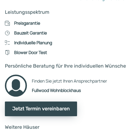
unser Dank dafür. Herr Böttcher
hat uns immer sehr gut ber
Leistungsspektrum
und unterstützt, dafür gilt 
besonderer Dank. Finanziell
Preisgarantie
wurde es zum Schluß etwa
Bauzeit Garantie
eng, da die "Ausbauarbeiten" -
Individuelle Planung
die nicht von Fullwood erbr
werden - höher waren als
Blower Door Test
geplant. Wir hatten keinerle
Eigenleistung. Gesamtnote:
Persönliche Beratung für Ihre individuellen Wünsche
von 10
Finden Sie jetzt Ihren Ansprechpartner
Fullwood Wohnblockhaus
Jetzt Termin vereinbaren
Weitere Häuser