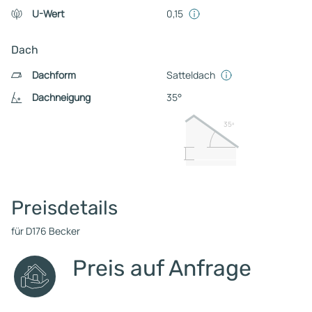
U-Wert
0,15
Dach
Dachform
Satteldach
Dachneigung
35°
35º
Preisdetails
für D176 Becker
Preis auf Anfrage