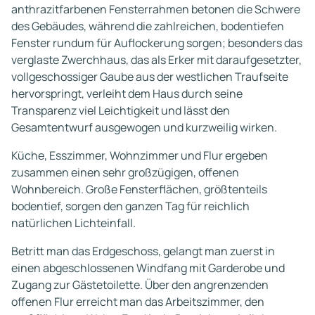
anthrazitfarbenen Fensterrahmen betonen die Schwere
des Gebäudes, während die zahlreichen, bodentiefen
Fenster rundum für Auflockerung sorgen; besonders das
verglaste Zwerchhaus, das als Erker mit daraufgesetzter,
vollgeschossiger Gaube aus der westlichen Traufseite
hervorspringt, verleiht dem Haus durch seine
Transparenz viel Leichtigkeit und lässt den
Gesamtentwurf ausgewogen und kurzweilig wirken.
Küche, Esszimmer, Wohnzimmer und Flur ergeben
zusammen einen sehr großzügigen, offenen
Wohnbereich. Große Fensterflächen, größtenteils
bodentief, sorgen den ganzen Tag für reichlich
natürlichen Lichteinfall.
Betritt man das Erdgeschoss, gelangt man zuerst in
einen abgeschlossenen Windfang mit Garderobe und
Zugang zur Gästetoilette. Über den angrenzenden
offenen Flur erreicht man das Arbeitszimmer, den