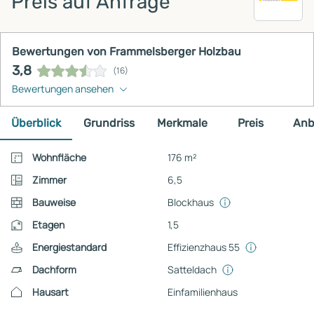
Preis auf Anfrage
Bewertungen von Frammelsberger Holzbau
3,8
(16)
Bewertungen ansehen
Überblick
Grundriss
Merkmale
Preis
Anb
Wohnfläche
176 m²
Zimmer
6,5
Bauweise
Blockhaus
Etagen
1,5
Energiestandard
Effizienzhaus 55
Dachform
Satteldach
Hausart
Einfamilienhaus