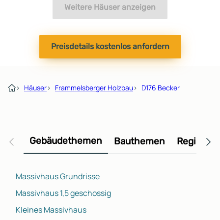
Weitere Häuser anzeigen
Preisdetails kostenlos anfordern
›
Häuser
›
Frammelsberger Holzbau
›
D176 Becker
Gebäudethemen
Bauthemen
Regional
Massivhaus Grundrisse
Massivhaus 1,5 geschossig
Kleines Massivhaus