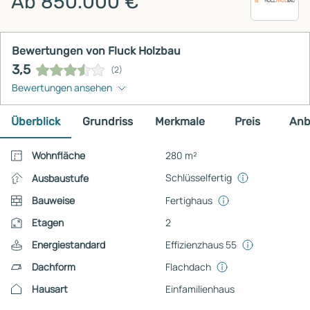
Ab 850.000 €
Bewertungen von Fluck Holzbau
3,5
(2)
Bewertungen ansehen
Überblick
Grundriss
Merkmale
Preis
Anb
Wohnfläche
280 m²
Schlüsselfertig
Ausbaustufe
Bauweise
Fertighaus
Etagen
2
Energiestandard
Effizienzhaus 55
Dachform
Flachdach
Hausart
Einfamilienhaus