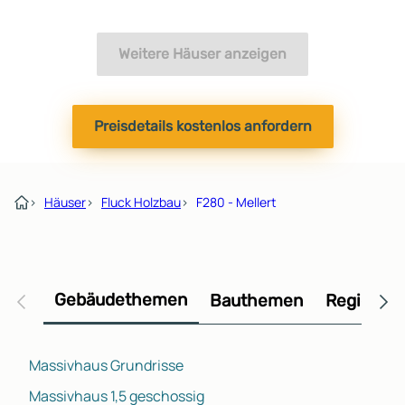
Weitere Häuser anzeigen
Preisdetails kostenlos anfordern
›
Häuser
›
Fluck Holzbau
›
F280 - Mellert
Gebäudethemen
Bauthemen
Regional
Massivhaus Grundrisse
Massivhaus 1,5 geschossig