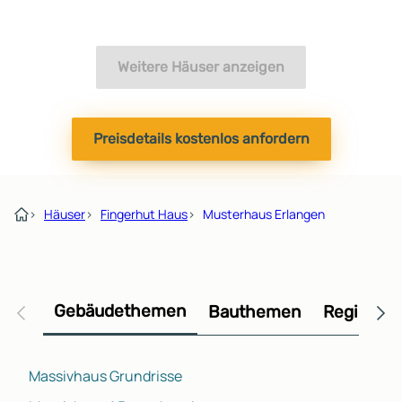
Weitere Häuser anzeigen
Preisdetails kostenlos anfordern
›
Häuser
›
Fingerhut Haus
›
Musterhaus Erlangen
Gebäudethemen
Bauthemen
Regional
Massivhaus Grundrisse