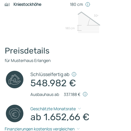
Kniestockhöhe
180 cm
30º
180 cm
Preisdetails
für Musterhaus Erlangen
Schlüsselfertig ab
548.982 €
Ausbauhaus ab
337.188 €
Geschätzte Monatsrate
ab 1.652,66 €
Finanzierungen kostenlos vergleichen