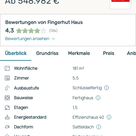
Ab 548.982 €
Bewertungen von Fingerhut Haus
4,3
(104)
Bewertungen ansehen
Überblick
Grundriss
Merkmale
Preis
Anb
Wohnfläche
181 m²
Zimmer
5,5
Schlüsselfertig
Ausbaustufe
Bauweise
Fertighaus
Etagen
1,5
Energiestandard
Effizienzhaus 40
Dachform
Satteldach