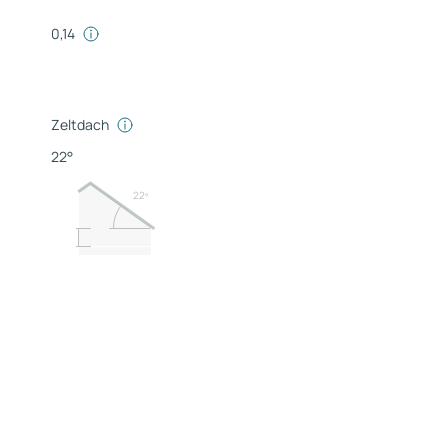
0,14
Zeltdach
22°
22º