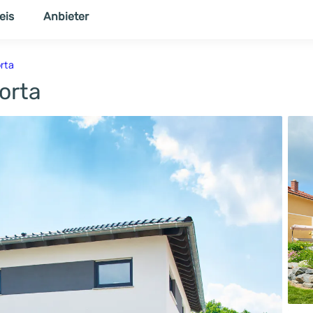
eis
Anbieter
NER
THEMENWELT
rta
orta