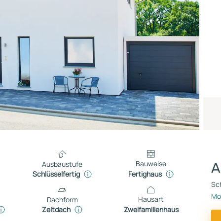
Bauweise
Ausbaustufe
A
Fertighaus
Schlüsselfertig
Sch
Mon
Hausart
Dachform
Zweifamilienhaus
Zeltdach