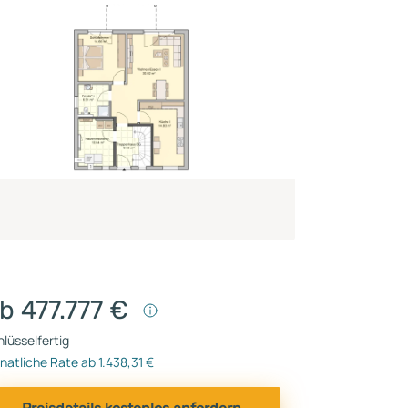
b 477.777 €
lüsselfertig
atliche Rate ab 1.438,31 €