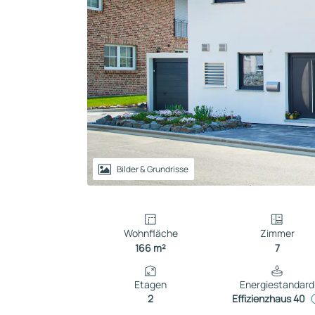
Reihenhaus
Containerhaus
Einliegerwohnung
Bungalow
Bilder & Grundrisse
Wohnfläche
Zimmer
166 m²
7
Etagen
Energiestandard
2
Effizienzhaus 40