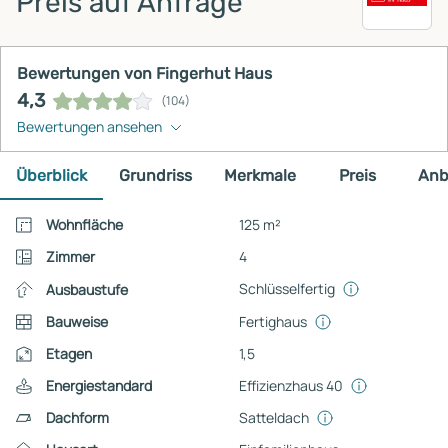
Preis auf Anfrage
Bewertungen von Fingerhut Haus
4,3
(104)
Bewertungen ansehen
Überblick
Grundriss
Merkmale
Preis
Anb
Wohnfläche
125 m²
Zimmer
4
Schlüsselfertig
Ausbaustufe
Bauweise
Fertighaus
Etagen
1,5
Energiestandard
Effizienzhaus 40
Dachform
Satteldach