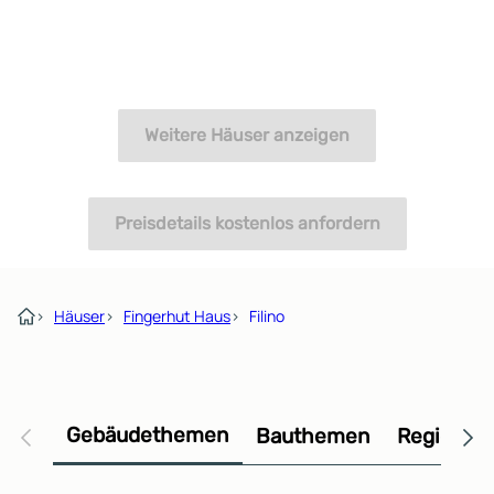
Weitere Häuser anzeigen
Preisdetails kostenlos anfordern
›
Häuser
›
Fingerhut Haus
›
Filino
Gebäudethemen
Bauthemen
Regional