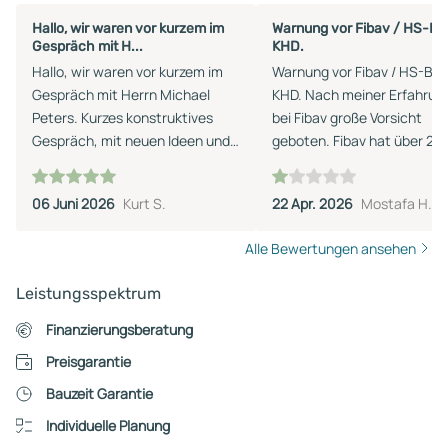
Hallo, wir waren vor kurzem im
Warnung vor Fibav / HS-Ba
Gespräch mit H...
KHD.
Hallo, wir waren vor kurzem im
Warnung vor Fibav / HS-Bau
Gespräch mit Herrn Michael
KHD. Nach meiner Erfahrung
Peters. Kurzes konstruktives
bei Fibav große Vorsicht
Gespräch, mit neuen Ideen und
geboten. Fibav hat über 20
einer Finanzierung die unser
Verkaufsstandorte in
Budget entspricht und für uns
Nordostdeutschland. Als K
06 Juni 2026
Kurt S.
22 Apr. 2026
Mostafa H.
darstellbar ist . Jetzt wollen wir
hat man zunächst den Eind
Bauen. Eigentlich wollten wir
man schließt den Vertrag m
Alle Bewertungen ansehen
erst in 2 Jahren starten.
Fibav ab. Tatsächlich wird d
Vertrag jedoch mit HS-Bau
Leistungsspektrum
geschlossen. Nach dem
Vertragsabschluss hat man
Finanzierungsberatung
Fibav bzw. dem Fibav-Berat
Preisgarantie
praktisch nichts mehr zu tu
Bauzeit Garantie
Ansprechpartner sind dann
kaum noch erreichbar. Nac
Individuelle Planung
Vertragsabschluss mit HS-