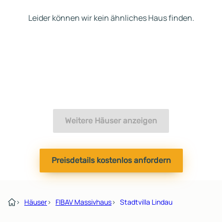
sogenannte 9-monatige
Leider können wir kein ähnliches Haus finden.
Festpreisgarantie. Nach me
Erfahrung wird der Ablauf s
gestaltet, dass diese Frist
eingehalten werden kann. 
der Unterschrift passiert of
erst einmal rund zwei Mona
nichts. Danach beginnen er
die Gespräche mit dem
Architekten und die Bearbe
Weitere Häuser anzeigen
von Sonderwünschen. Der
Bauantrag wird dann häufig
nach drei bis vier Monaten
eingereicht. Die
Preisdetails kostenlos anfordern
Baugenehmigung kann
zusätzlich noch einmal drei 
sechs Monate dauern. Wenn
Genehmigung schließlich
›
Häuser
›
FIBAV Massivhaus
›
Stadtvilla Lindau
vorliegt, werden nochmals