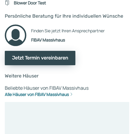
Blower Door Test
hat man mit Fibav
beziehungsweise den dorti
Persönliche Beratung für Ihre individuellen Wünsche
Beratern kaum noch Kontak
Ansprechpartner sind plötzl
Finden Sie jetzt Ihren Ansprechpartner
nicht mehr erreichbar.
Architektenleistungen wer
FIBAV Massivhaus
wiederum von KHD erbrach
besten sollte man von Anfa
Jetzt Termin vereinbaren
direkt mit Herrn Uwe P. Kon
aufnehmen, da er bei HS-B
tätig ist – also dem
Weitere Häuser
Unternehmen, mit dem der
Vertrag tatsächlich
Beliebte Häuser von FIBAV Massivhaus
abgeschlossen wurde. Den
Alle Häuser von FIBAV Massivhaus
ist Vorsicht geboten, da ich
persönlich als nicht immer
ehrlich erlebt habe und er
rechtlich sehr erfahren wirk
Problematisch finde ich