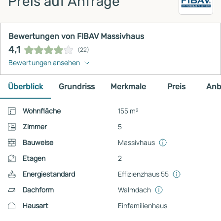
Preis auf Anfrage
Bewertungen von FIBAV Massivhaus
4,1
(22)
Bewertungen ansehen
Überblick
Grundriss
Merkmale
Preis
Anb
Wohnfläche
155 m²
Zimmer
5
Bauweise
Massivhaus
Etagen
2
Energiestandard
Effizienzhaus 55
Dachform
Walmdach
Hausart
Einfamilienhaus