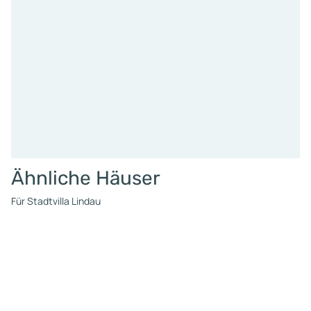
außerdem, dass Aussagen 
Fibav oder KHD – selbst wen
schriftlich erfolgen – aus m
Erfahrung später oft nicht
verbindlich sind. Gleichzeiti
nutzen Fibav, HS-Bau und 
teilweise dieselben Fibav-E
Mail-Adressen. Für Kunden 
das alles wie ein Unterneh
rechtlich wird die Verantwo
dann aber offenbar aufgetei
Ähnliche Häuser
Änderungen oder
Zusatzleistungen werden 
Für Stadtvilla Lindau
meiner Erfahrung extrem te
Es entsteht der Eindruck, d
intern zwischen den beteili
Firmen Rechnungen gestell
werden und dadurch sehr h
Kosten verlangt werden kö
Besonders kritisch ist die