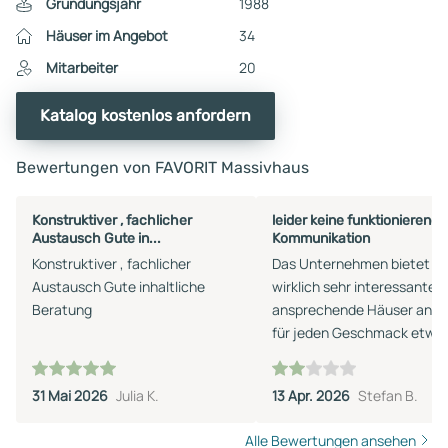
Gründungsjahr
1988
Häuser im Angebot
34
Mitarbeiter
20
Katalog kostenlos anfordern
Bewertungen von FAVORIT Massivhaus
Konstruktiver , fachlicher
leider keine funktionierende
Austausch Gute in...
Kommunikation
Konstruktiver , fachlicher
Das Unternehmen bietet
Austausch Gute inhaltliche
wirklich sehr interessante 
Beratung
ansprechende Häuser an, es
für jeden Geschmack etwa
dabei! Der Katalog ist
übersichtlich und informati
31 Mai 2026
Julia K.
13 Apr. 2026
Stefan B.
aufgebaut und auch an der
Baubeschreibung gibt´s k
Alle Bewertungen ansehen
etwas zu verbessern. Leider