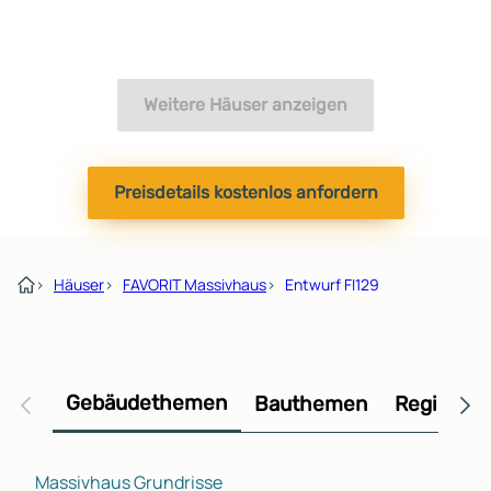
Weitere Häuser anzeigen
Preisdetails kostenlos anfordern
›
Häuser
›
FAVORIT Massivhaus
›
Entwurf FI129
Gebäudethemen
Bauthemen
Regional
Massivhaus Grundrisse