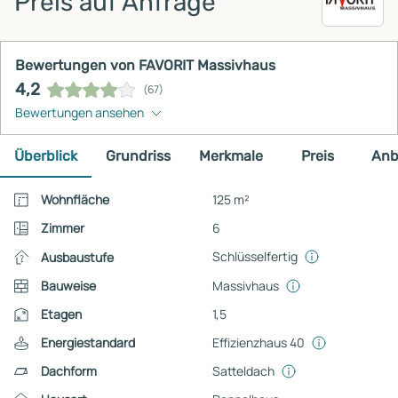
Preis auf Anfrage
Bewertungen von FAVORIT Massivhaus
4,2
(67)
Bewertungen ansehen
Überblick
Grundriss
Merkmale
Preis
Anb
Wohnfläche
125 m²
Zimmer
6
Schlüsselfertig
Ausbaustufe
Bauweise
Massivhaus
Etagen
1,5
Energiestandard
Effizienzhaus 40
Dachform
Satteldach