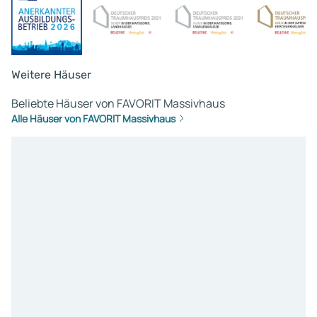
stimmen würde. Ich habe m
Bauprojekt aber aufgegebe
weil es finanziell nicht vern
darstellbar ist und man am
viel zu wenig Haus für´s Ge
Weitere Häuser
bekommt. Ich werde mein
Beliebte Häuser von FAVORIT Massivhaus
jetziges Haus daher
Alle Häuser von FAVORIT Massivhaus
modernisieren.