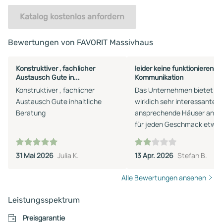
Katalog kostenlos anfordern
Bewertungen von FAVORIT Massivhaus
Konstruktiver , fachlicher
leider keine funktionierende
Austausch Gute in...
Kommunikation
Konstruktiver , fachlicher
Das Unternehmen bietet
Austausch Gute inhaltliche
wirklich sehr interessante 
Beratung
ansprechende Häuser an, es
für jeden Geschmack etwa
dabei! Der Katalog ist
übersichtlich und informati
31 Mai 2026
Julia K.
13 Apr. 2026
Stefan B.
aufgebaut und auch an der
Baubeschreibung gibt´s k
Alle Bewertungen ansehen
etwas zu verbessern. Leider
die Betreuung durch den
Leistungsspektrum
Außendienst exakt das
Gegenteil: es findet zwar ei
Preisgarantie