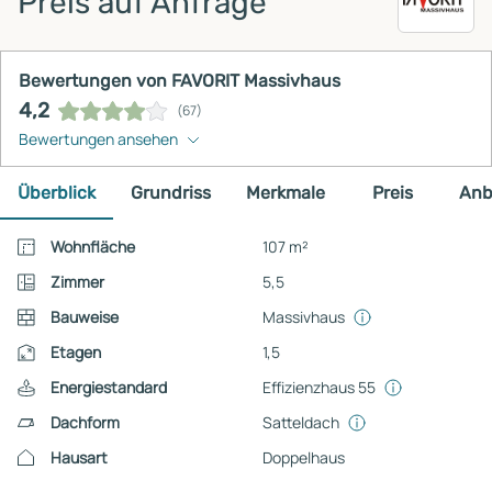
Preis auf Anfrage
Bewertungen von FAVORIT Massivhaus
4,2
(67)
Bewertungen ansehen
Überblick
Grundriss
Merkmale
Preis
Anb
Wohnfläche
107 m²
Zimmer
5,5
Bauweise
Massivhaus
Etagen
1,5
Energiestandard
Effizienzhaus 55
Dachform
Satteldach
Hausart
Doppelhaus