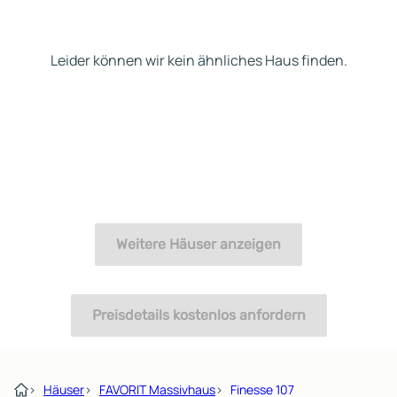
viel zu wenig Haus für´s Ge
bekommt. Ich werde mein
Leider können wir kein ähnliches Haus finden.
jetziges Haus daher
modernisieren.
Weitere Häuser anzeigen
Preisdetails kostenlos anfordern
›
Häuser
›
FAVORIT Massivhaus
›
Finesse 107