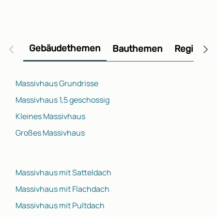
Gebäudethemen
Bauthemen
Regional
Massivhaus Grundrisse
Massivhaus 1,5 geschossig
Kleines Massivhaus
Großes Massivhaus
Massivhaus mit Satteldach
Massivhaus mit Flachdach
Massivhaus mit Pultdach