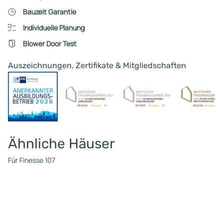
Hausbesuch statt, doch wi
Bauzeit Garantie
keinesfalls auf Sonderwün
Individuelle Planung
eingegangen: dort wird sofo
unter Verweis auf hohe
Blower Door Test
Zusatzkosten abgewiegelt
gegenüber steht eine
Auszeichnungen, Zertifikate & Mitgliedschaften
mehrfache, telefonische
Kontaktaufnahmen des
Telefondienstes nach dem
Stand des Interesses, was nach
Mittelung der gemachten
Erfahrungen aber ebenfalls 
Ähnliche Häuser
Leere läuft. Es ließe sich m.
mit dem Portfolio dieses
Für Finesse 107
Unternehmens sehr viel me
anfangen, wenn der Vertrie
stimmen würde. Ich habe m
Bauprojekt aber aufgegebe
weil es finanziell nicht vern
darstellbar ist und man am