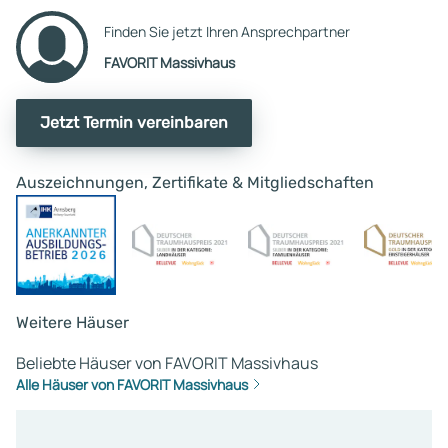
Kontaktaufnahmen des
Finden Sie jetzt Ihren Ansprechpartner
Telefondienstes nach dem
FAVORIT Massivhaus
Stand des Interesses, was nach
Mittelung der gemachten
Erfahrungen aber ebenfalls 
Jetzt Termin vereinbaren
Leere läuft. Es ließe sich m.
mit dem Portfolio dieses
Auszeichnungen, Zertifikate & Mitgliedschaften
Unternehmens sehr viel me
anfangen, wenn der Vertrie
stimmen würde. Ich habe m
Bauprojekt aber aufgegebe
weil es finanziell nicht vern
darstellbar ist und man am
viel zu wenig Haus für´s Ge
Weitere Häuser
bekommt. Ich werde mein
Beliebte Häuser von FAVORIT Massivhaus
jetziges Haus daher
Alle Häuser von FAVORIT Massivhaus
modernisieren.