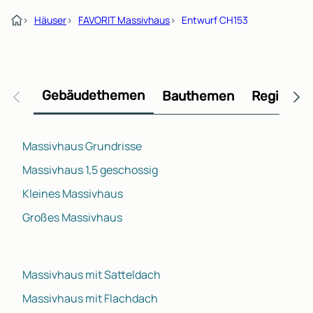
›
Häuser
›
FAVORIT Massivhaus
›
Entwurf CH153
Gebäudethemen
Bauthemen
Regional
Massivhaus Grundrisse
Massivhaus 1,5 geschossig
Kleines Massivhaus
Großes Massivhaus
Massivhaus mit Satteldach
Massivhaus mit Flachdach