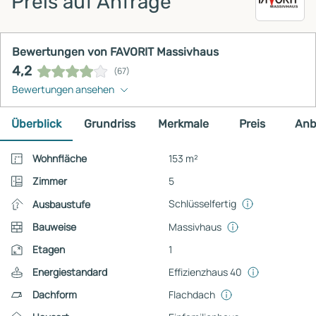
Preis auf Anfrage
Bewertungen von FAVORIT Massivhaus
4,2
(67)
Bewertungen ansehen
Überblick
Grundriss
Merkmale
Preis
Anb
Wohnfläche
153 m²
Zimmer
5
Schlüsselfertig
Ausbaustufe
Bauweise
Massivhaus
Etagen
1
Energiestandard
Effizienzhaus 40
Dachform
Flachdach