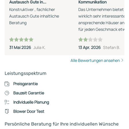
Austausch Gute in...
Kommunikation
Konstruktiver , fachlicher
Das Unternehmen bietet
Austausch Gute inhaltliche
wirklich sehr interessante 
Beratung
ansprechende Häuser an, es
für jeden Geschmack etwa
dabei! Der Katalog ist
übersichtlich und informati
31 Mai 2026
Julia K.
13 Apr. 2026
Stefan B.
aufgebaut und auch an der
Baubeschreibung gibt´s k
Alle Bewertungen ansehen
etwas zu verbessern. Leider
die Betreuung durch den
Leistungsspektrum
Außendienst exakt das
Gegenteil: es findet zwar ei
Preisgarantie
Hausbesuch statt, doch wi
Bauzeit Garantie
keinesfalls auf Sonderwün
Individuelle Planung
eingegangen: dort wird sofo
unter Verweis auf hohe
Blower Door Test
Zusatzkosten abgewiegelt
gegenüber steht eine
Persönliche Beratung für Ihre individuellen Wünsche
mehrfache, telefonische